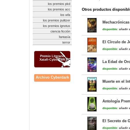
los premios pkd
Otros productos disponibl
los premios acc
los wfa
los premios pulitzer
Mechacrónicas
los premios ignotus
disponible:
añadir a
ciencia ficción
fantasía
El Círculo de J
terror
disponible:
añadir a
Premio Literario
Xatafi-Cyberdark
La Edad de Oro
disponible:
añadir a
Archivo Cyberdark
Muerte en el In
disponible:
añadir a
Antología Prem
disponible:
añadir a
El Secreto de G
disponible:
añadir a