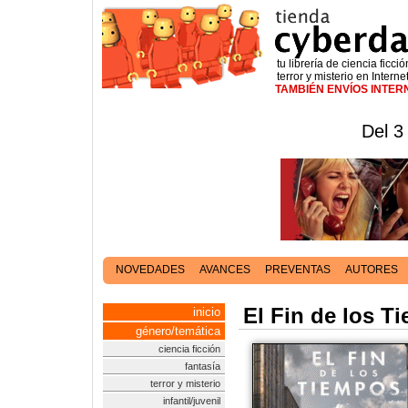
tu librería de ciencia ficció
terror y misterio en Interne
TAMBIÉN ENVÍOS INTE
Del 3
NOVEDADES
AVANCES
PREVENTAS
AUTORES
El Fin de los T
inicio
género/temática
ciencia ficción
fantasía
terror y misterio
infantil/juvenil