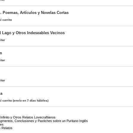
n. Poemas, Artículos y Novelas Cortas
l carrito
el Lago y Otros Indeseables Vecinos
itar
ón
itar
itar
ia
l carrito
(envío en 7 días hábiles)
 Infinito y Otros Relatos Lovecraftianos
Fragmentos, Conclusiones y Pastiches sobre un Puritano Inglés
ses
s Relatos