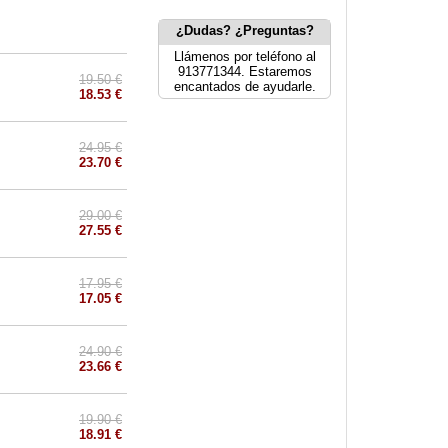
¿Dudas? ¿Preguntas?
Llámenos por teléfono al
913771344. Estaremos
19.50 €
encantados de ayudarle.
18.53 €
24.95 €
23.70 €
29.00 €
27.55 €
17.95 €
17.05 €
24.90 €
23.66 €
19.90 €
18.91 €