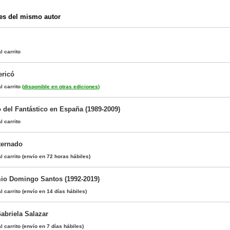
es del mismo autor
l carrito
ericó
l carrito
(
disponible en otras ediciones
)
 del Fantástico en España (1989-2009)
l carrito
ternado
l carrito
(envío en 72 horas hábiles)
io Domingo Santos (1992-2019)
l carrito
(envío en 14 días hábiles)
abriela Salazar
l carrito
(envío en 7 días hábiles)