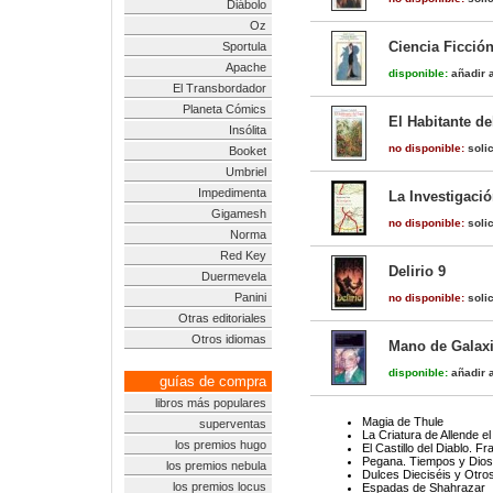
Diábolo
Oz
Ciencia Ficció
Sportula
Apache
disponible:
añadir a
El Transbordador
Planeta Cómics
El Habitante d
Insólita
no disponible:
solic
Booket
Umbriel
Impedimenta
La Investigaci
Gigamesh
no disponible:
solic
Norma
Red Key
Delirio 9
Duermevela
Panini
no disponible:
solic
Otras editoriales
Otros idiomas
Mano de Galax
disponible:
añadir a
guías de compra
libros más populares
Magia de Thule
superventas
La Criatura de Allende el
los premios hugo
El Castillo del Diablo. 
Pegana. Tiempos y Dio
los premios nebula
Dulces Dieciséis y Otro
los premios locus
Espadas de Shahrazar