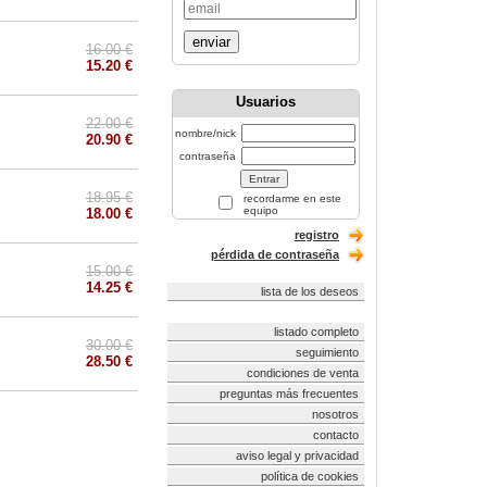
enviar
16.00 €
15.20 €
Usuarios
22.00 €
nombre/nick
20.90 €
contraseña
18.95 €
recordarme en este
equipo
18.00 €
registro
pérdida de contraseña
15.00 €
14.25 €
lista de los deseos
listado completo
30.00 €
seguimiento
28.50 €
condiciones de venta
preguntas más frecuentes
nosotros
contacto
aviso legal y privacidad
política de cookies