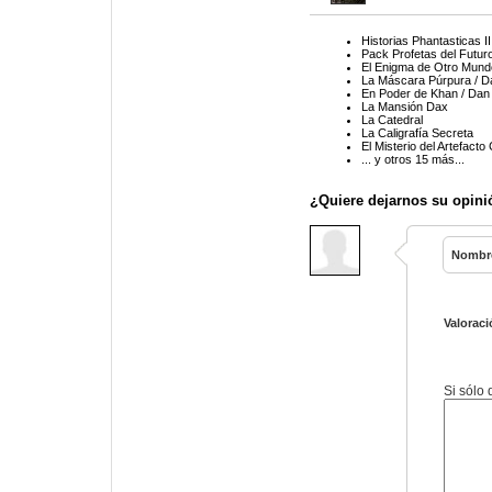
Historias Phantasticas II
Pack Profetas del Futuro
El Enigma de Otro Mundo
La Máscara Púrpura / D
En Poder de Khan / Dan 
La Mansión Dax
La Catedral
La Caligrafía Secreta
El Misterio del Artefacto
... y otros 15 más...
¿Quiere dejarnos su opini
Nombr
Valoraci
Si sólo