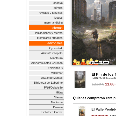
ensayo
cómics
revistas y fanzines
juegos
merchandising
ofertas
Liquidaciones y ofertas
Ejemplares firmados
editoriales
Cyberdark
Alamut/Bibliópolis
Minotauro
Barsoom/Costas Carcosa
Ediciones B
Valdemar
El Fin de los
Dilatando Mentes
ISBN:
9788419102
Biblioteca del Laberinto
12.50 €
11.88
PRH/Debolsillo
Hidra
Alianza
Quienes compraron este pr
Nocturna
Dolmen
El Valle Perdid
Biblioteca Carfax
no disponible:
solic