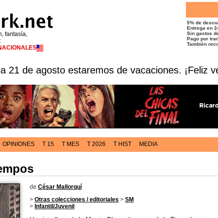
5% de descu
Entrega en 2
n, fantasía,
Sin gastos de
Pago por tran
t
También reco
RNACIONALES
 a 21 de agosto estaremos de vacaciones. ¡Feliz v
OPINIONES
T 15
T MES
T 2026
T HIST
MEDIA
iempos
de
César Mallorquí
>
Otras colecciones / editoriales
>
SM
>
Infantil/Juvenil