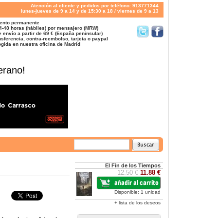
Atención al cliente y pedidos por teléfono: 913771344
lunes-jueves de 9 a 14 y de 15:30 a 18 / viernes de 9 a 13
ento permanente
4-48 horas (hábiles) por mensajero (MRW)
 envío a partir de 69 € (España peninsular)
sferencia, contra-reembolso, tarjeta o paypal
gida en nuestra oficina de Madrid
erano!
El Fin de los Tiempos
12.50 €
11.88 €
Disponible: 1 unidad
+ lista de los deseos