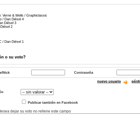
: Verne & Wells / Graphiclassic
 / Dan Diésel 4
an Diésel 3
Diésel 2
 C / Dan Diésel 1
ón o su voto?
e/Nick
Contraseña
nuevo usuario
pérd
ón
Publicar también en Facebook
 desea dejar su voto no rellene este campo