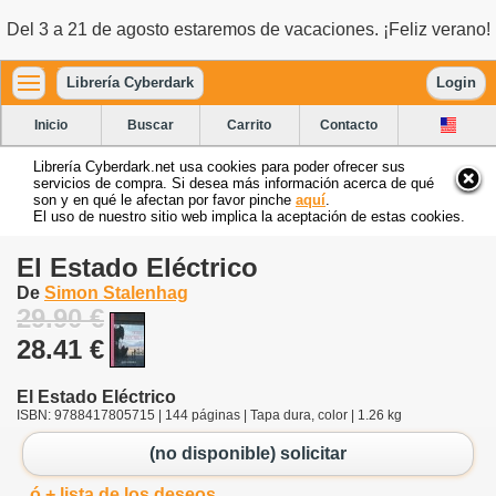
Del 3 a 21 de agosto estaremos de vacaciones. ¡Feliz verano!
Librería Cyberdark
Login
Inicio
Buscar
Carrito
Contacto
Librería Cyberdark.net usa cookies para poder ofrecer sus
servicios de compra. Si desea más información acerca de qué
son y en qué le afectan por favor pinche
aquí
.
El uso de nuestro sitio web implica la aceptación de estas cookies.
El Estado Eléctrico
De
Simon Stalenhag
29.90 €
28.41 €
El Estado Eléctrico
ISBN: 9788417805715 | 144 páginas | Tapa dura, color | 1.26 kg
(no disponible) solicitar
ó + lista de los deseos