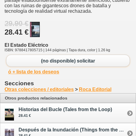
paisaje estadounidense extrañamente silencioso, cubierto
con las ruinas de gigantescos drones de batalla y
tecnología de realidad virtual rechazada.
29.90 €
28.41 €
El Estado Eléctrico
ISBN: 9788417805715 | 144 páginas | Tapa dura, color | 1.26 kg
(no disponible) solicitar
ó + lista de los deseos
Secciones
Otras colecciones / editoriales
>
Roca Editorial
Otros productos relacionados
Historias del Bucle (Tales from the Loop)
28.41 €
Después de la Inundación (Things from the Flood) / Historias del Bucle (Tales from the Loop) 2
28.41 €