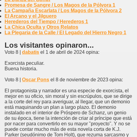
Promesa de Sangre / Los Magos de la Pólvora 1
La Campaña Escarlata / Los Magos de la Pólvora 2
El Arcano y el Jilguero
Herederos del Tiempo / Herederos 1
La Chica Oculta y Otros Relatos
La Plegaria de la Calle / El Legado del Hierro Negro 1
Los visitantes opinaron...
Voto 8 |
dabatis
el 1 de abril de 2024 opina:
Exorcista peculiar.
Buena historia.
Voto 8 |
Oscar Pons
el 8 de noviembre de 2023 opina:
El protagonista y narrador es una especie de exorcista, el
mejor en su oficio, sin moral y sin escrúpulos, que se dirige
a la corte del rey para averiguar, al llegar, que un demonio
está maquinando un plan a largo plazo. El demonio
instalado en el interior de Próspero de Schanz, un genio
de su época, tiene la intención de criar al príncipe que está
por nacer para convertirlo en su mayor "proyecto". Y no se
puede contar mucho más de esta novela corta de K.J.
Parker (seudónimo de Tom Holt), que rezuma sarcasmo y