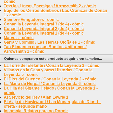
cómic
Tras las Líneas Enemigas / Arrowsmith 2 - cómic
Bajó de los Cerros Sombrios / Las Crónicas de Conan
1 - cómic
Siempre Vengadores - cómic
Conan la Leyenda Integral 3 (de 4) - cómic
Conan la Leyenda Integral 2 (de 4) - cómic
Conan la Leyenda Integral 1 (de 4) - cómic
Marvels - cómic
Garra y Colmillo / Las Tierras Otoñales 1 - cómic
Tan Elegantes con sus Bonitos Uniformes /
Arrowsmith 1 - cómic
Quienes compraron este producto adquirieron también...
La Torre del Elefante / Conan la Leyenda 3 - cómic
Villanos en la Casa y otras Historias / Conan la
Leyenda 5 - cómic
El Dios del Cuenco / Conan la Leyenda 2 - cómic
La Mano de Nergal / Conan la Leyenda 6 - cómic
La Hija del Gigante Helado / Conan la Leyenda 1 -
cómic
Al Servicio del Rey / Alan Lewrie 1
El Viaje de Hawkwood / Las Monarquías de Dios 1 -
oferta - segunda mano
Insomnia. Relatos para no Dormir