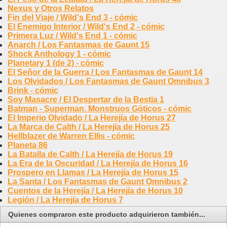
Nexus y Otros Relatos
Fin del Viaje / Wild's End 3 - cómic
El Enemigo Interior / Wild's End 2 - cómic
Primera Luz / Wild's End 1 - cómic
Anarch / Los Fantasmas de Gaunt 15
Shock Anthology 1 - cómic
Planetary 1 (de 2) - cómic
El Señor de la Guerra / Los Fantasmas de Gaunt 14
Los Olvidados / Los Fantasmas de Gaunt Omnibus 3
Brink - cómic
Soy Masacre / El Despertar de la Bestia 1
Batman - Superman. Monstruos Góticos - cómic
El Imperio Olvidado / La Herejía de Horus 27
La Marca de Calth / La Herejía de Horus 25
Hellblazer de Warren Ellis - cómic
Planeta 86
La Batalla de Calth / La Herejía de Horus 19
La Era de la Oscuridad / La Herejía de Horus 16
Prospero en Llamas / La Herejía de Horus 15
La Santa / Los Fantasmas de Gaunt Omnibus 2
Cuentos de la Herejía / La Herejía de Horus 10
Legión / La Herejía de Horus 7
Quienes compraron este producto adquirieron también...