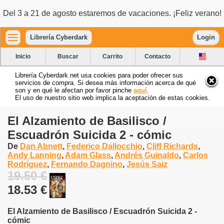
Del 3 a 21 de agosto estaremos de vacaciones. ¡Feliz verano!
Librería Cyberdark
Login
Inicio
Buscar
Carrito
Contacto
Librería Cyberdark.net usa cookies para poder ofrecer sus
servicios de compra. Si desea más información acerca de qué
son y en qué le afectan por favor pinche
aquí
.
El uso de nuestro sitio web implica la aceptación de estas cookies.
El Alzamiento de Basilisco /
Escuadrón Suicida 2 - cómic
De
Dan Abnett
,
Federico Dallocchio
,
Cliff Richards
,
Andy Lanning
,
Adam Glass
,
Andrés Guinaldo
,
Carlos
Rodríguez
,
Fernando Dagnino
,
Jesús Saiz
19.50 €
18.53 €
El Alzamiento de Basilisco / Escuadrón Suicida 2 -
cómic