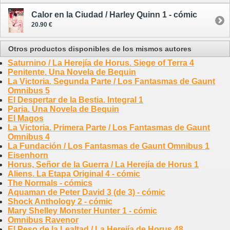
Calor en la Ciudad / Harley Quinn 1 - cómic
20.90 €
Otros productos disponibles de los mismos autores
Saturnino / La Herejía de Horus. Siege of Terra 4
Penitente. Una Novela de Bequin
La Victoria. Segunda Parte / Los Fantasmas de Gaunt
Omnibus 5
El Despertar de la Bestia. Integral 1
Paria. Una Novela de Bequin
El Magos
La Victoria. Primera Parte / Los Fantasmas de Gaunt
Omnibus 4
La Fundación / Los Fantasmas de Gaunt Omnibus 1
Eisenhorn
Horus, Señor de la Guerra / La Herejía de Horus 1
Aliens. La Etapa Original 4 - cómic
The Normals - cómics
Aquaman de Peter David 3 (de 3) - cómic
Shock Anthology 2 - cómic
Mary Shelley Monster Hunter 1 - cómic
Omnibus Ravenor
El Peso de la Lealtad / La Herejía de Horus 48