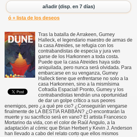
añadir (disp. en 7 días)
ó + lista de los deseos
Tras la batalla de Arrakeen, Gurney
Halleck, el legendario maestro de armas de
la casa Atreides, se refugia con los
contrabandistas de especia y jura ven
garse de los Harkonnen a toda costa.
Puede que la casa Atreides haya sido
aniquilada, pero nunca será olvidada. Para
embarcarse en su venganza, Gurney
Halleck tiene que enfrentarse no solo a la
casa Harkonnen, sino a la mismísima
Cofradía Espacial! Pronto, Gurney y los
contrabandistas tendrán una oportunidad
de dar un golpe crítico a sus peores
enemigos, pero ¿a qué pre cio? ¿Conseguirán vengarse
finalmente de LA BESTIA RABBAN? ¿O encontrarán la
muerte y su sacrificio será en vano? El artista Francesco
Mortarino da vida, con el color de Raúl Angulo, a la
adaptación al cómic que Brian Herbert y Kevin J. Anderson
han llevado a cabo del relato corto que ellos mismos