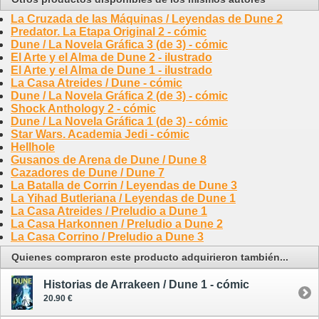
La Cruzada de las Máquinas / Leyendas de Dune 2
Predator. La Etapa Original 2 - cómic
Dune / La Novela Gráfica 3 (de 3) - cómic
El Arte y el Alma de Dune 2 - ilustrado
El Arte y el Alma de Dune 1 - ilustrado
La Casa Atreides / Dune - cómic
Dune / La Novela Gráfica 2 (de 3) - cómic
Shock Anthology 2 - cómic
Dune / La Novela Gráfica 1 (de 3) - cómic
Star Wars. Academia Jedi - cómic
Hellhole
Gusanos de Arena de Dune / Dune 8
Cazadores de Dune / Dune 7
La Batalla de Corrin / Leyendas de Dune 3
La Yihad Butleriana / Leyendas de Dune 1
La Casa Atreides / Preludio a Dune 1
La Casa Harkonnen / Preludio a Dune 2
La Casa Corrino / Preludio a Dune 3
Quienes compraron este producto adquirieron también...
Historias de Arrakeen / Dune 1 - cómic
20.90 €