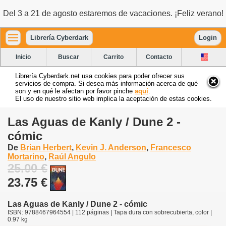
Del 3 a 21 de agosto estaremos de vacaciones. ¡Feliz verano!
Librería Cyberdark
Login
Inicio
Buscar
Carrito
Contacto
Librería Cyberdark.net usa cookies para poder ofrecer sus
servicios de compra. Si desea más información acerca de qué
son y en qué le afectan por favor pinche
aquí
.
El uso de nuestro sitio web implica la aceptación de estas cookies.
Las Aguas de Kanly / Dune 2 -
cómic
De
Brian Herbert
,
Kevin J. Anderson
,
Francesco
Mortarino
,
Raúl Angulo
25.00 €
23.75 €
Las Aguas de Kanly / Dune 2 - cómic
ISBN: 9788467964554 | 112 páginas | Tapa dura con sobrecubierta, color |
0.97 kg