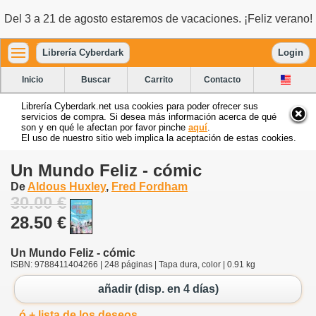
Del 3 a 21 de agosto estaremos de vacaciones. ¡Feliz verano!
Librería Cyberdark
Login
Inicio
Buscar
Carrito
Contacto
Librería Cyberdark.net usa cookies para poder ofrecer sus
servicios de compra. Si desea más información acerca de qué
son y en qué le afectan por favor pinche
aquí
.
El uso de nuestro sitio web implica la aceptación de estas cookies.
Un Mundo Feliz - cómic
De
Aldous Huxley
,
Fred Fordham
30.00 €
28.50 €
Un Mundo Feliz - cómic
ISBN: 9788411404266 | 248 páginas | Tapa dura, color | 0.91 kg
añadir (disp. en 4 días)
ó + lista de los deseos