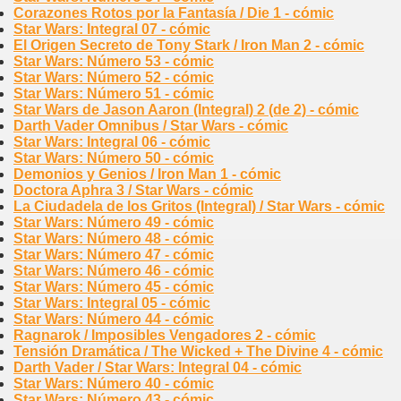
Corazones Rotos por la Fantasía / Die 1 - cómic
Star Wars: Integral 07 - cómic
El Origen Secreto de Tony Stark / Iron Man 2 - cómic
Star Wars: Número 53 - cómic
Star Wars: Número 52 - cómic
Star Wars: Número 51 - cómic
Star Wars de Jason Aaron (Integral) 2 (de 2) - cómic
Darth Vader Omnibus / Star Wars - cómic
Star Wars: Integral 06 - cómic
Star Wars: Número 50 - cómic
Demonios y Genios / Iron Man 1 - cómic
Doctora Aphra 3 / Star Wars - cómic
La Ciudadela de los Gritos (Integral) / Star Wars - cómic
Star Wars: Número 49 - cómic
Star Wars: Número 48 - cómic
Star Wars: Número 47 - cómic
Star Wars: Número 46 - cómic
Star Wars: Número 45 - cómic
Star Wars: Integral 05 - cómic
Star Wars: Número 44 - cómic
Ragnarok / Imposibles Vengadores 2 - cómic
Tensión Dramática / The Wicked + The Divine 4 - cómic
Darth Vader / Star Wars: Integral 04 - cómic
Star Wars: Número 40 - cómic
Star Wars: Número 43 - cómic