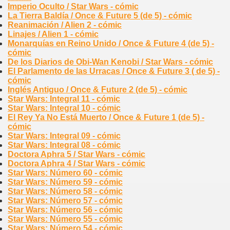
Imperio Oculto / Star Wars - cómic
La Tierra Baldía / Once & Future 5 (de 5) - cómic
Reanimación / Alien 2 - cómic
Linajes / Alien 1 - cómic
Monarquías en Reino Unido / Once & Future 4 (de 5) -
cómic
De los Diarios de Obi-Wan Kenobi / Star Wars - cómic
El Parlamento de las Urracas / Once & Future 3 ( de 5) -
cómic
Inglés Antiguo / Once & Future 2 (de 5) - cómic
Star Wars: Integral 11 - cómic
Star Wars: Integral 10 - cómic
El Rey Ya No Está Muerto / Once & Future 1 (de 5) -
cómic
Star Wars: Integral 09 - cómic
Star Wars: Integral 08 - cómic
Doctora Aphra 5 / Star Wars - cómic
Doctora Aphra 4 / Star Wars - cómic
Star Wars: Número 60 - cómic
Star Wars: Número 59 - cómic
Star Wars: Número 58 - cómic
Star Wars: Número 57 - cómic
Star Wars: Número 56 - cómic
Star Wars: Número 55 - cómic
Star Wars: Número 54 - cómic