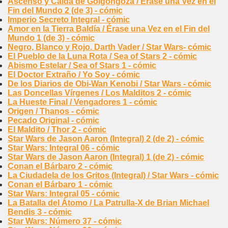
Ascenso y Caída de Golgongoza / Érase una Vez en el
Fin del Mundo 2 (de 3) - cómic
Imperio Secreto Integral - cómic
Amor en la Tierra Baldía / Érase una Vez en el Fin del
Mundo 1 (de 3) - cómic
Negro, Blanco y Rojo. Darth Vader / Star Wars- cómic
El Pueblo de la Luna Rota / Sea of Stars 2 - cómic
Abismo Estelar / Sea of Stars 1 - cómic
El Doctor Extraño / Yo Soy - cómic
De los Diarios de Obi-Wan Kenobi / Star Wars - cómic
Las Doncellas Vírgenes / Los Malditos 2 - cómic
La Hueste Final / Vengadores 1 - cómic
Origen / Thanos - cómic
Pecado Original - cómic
El Maldito / Thor 2 - cómic
Star Wars de Jason Aaron (Integral) 2 (de 2) - cómic
Star Wars: Integral 06 - cómic
Star Wars de Jason Aaron (Integral) 1 (de 2) - cómic
Conan el Bárbaro 2 - cómic
La Ciudadela de los Gritos (Integral) / Star Wars - cómic
Conan el Bárbaro 1 - cómic
Star Wars: Integral 05 - cómic
La Batalla del Átomo / La Patrulla-X de Brian Michael
Bendis 3 - cómic
Star Wars: Número 37 - cómic