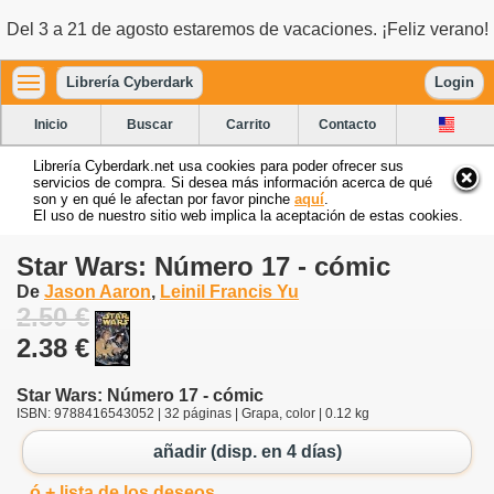
Del 3 a 21 de agosto estaremos de vacaciones. ¡Feliz verano!
Librería Cyberdark
Login
Inicio
Buscar
Carrito
Contacto
Librería Cyberdark.net usa cookies para poder ofrecer sus
servicios de compra. Si desea más información acerca de qué
son y en qué le afectan por favor pinche
aquí
.
El uso de nuestro sitio web implica la aceptación de estas cookies.
Star Wars: Número 17 - cómic
De
Jason Aaron
,
Leinil Francis Yu
2.50 €
2.38 €
Star Wars: Número 17 - cómic
ISBN: 9788416543052 | 32 páginas | Grapa, color | 0.12 kg
añadir (disp. en 4 días)
ó + lista de los deseos