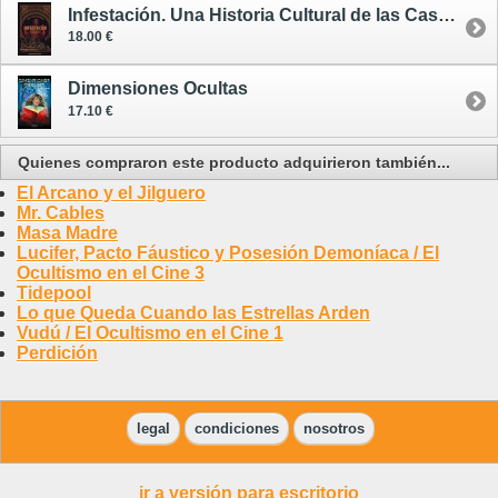
Infestación. Una Historia Cultural de las Casas Encantadas
18.00 €
Dimensiones Ocultas
17.10 €
Quienes compraron este producto adquirieron también...
El Arcano y el Jilguero
Mr. Cables
Masa Madre
Lucifer, Pacto Fáustico y Posesión Demoníaca / El
Ocultismo en el Cine 3
Tidepool
Lo que Queda Cuando las Estrellas Arden
Vudú / El Ocultismo en el Cine 1
Perdición
legal
condiciones
nosotros
ir a versión para escritorio