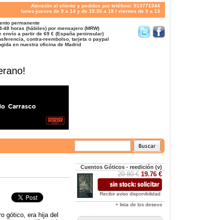
Atención al cliente y pedidos por teléfono: 913771344
lunes-jueves de 9 a 14 y de 15:30 a 18 / viernes de 9 a 13
ento permanente
4-48 horas (hábiles) por mensajero (MRW)
 envío a partir de 69 € (España peninsular)
sferencia, contra-reembolso, tarjeta o paypal
gida en nuestra oficina de Madrid
erano!
Cuentos Góticos - reedición (v)
20.80 €
19.76 €
Recibir aviso disponibilidad
+ lista de los deseos
 gótico, era hija del