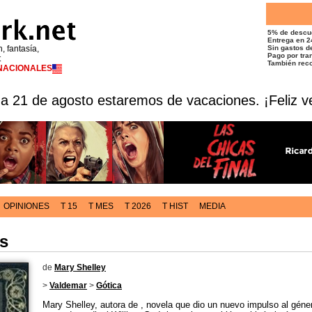
5% de descu
Entrega en 2
n, fantasía,
Sin gastos de
Pago por tran
t
También reco
RNACIONALES
 a 21 de agosto estaremos de vacaciones. ¡Feliz v
OPINIONES
T 15
T MES
T 2026
T HIST
MEDIA
s
de
Mary Shelley
>
Valdemar
>
Gótica
Mary Shelley, autora de , novela que dio un nuevo impulso al género