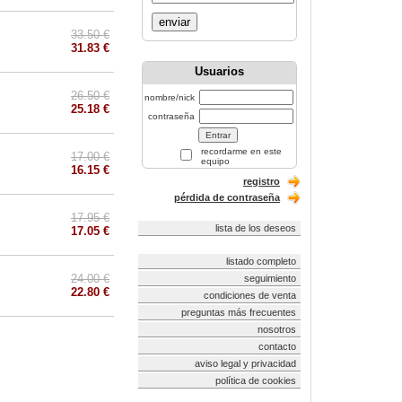
enviar
33.50 €
31.83 €
Usuarios
26.50 €
nombre/nick
25.18 €
contraseña
recordarme en este
17.00 €
equipo
16.15 €
registro
pérdida de contraseña
17.95 €
lista de los deseos
17.05 €
listado completo
24.00 €
seguimiento
22.80 €
condiciones de venta
preguntas más frecuentes
nosotros
contacto
aviso legal y privacidad
política de cookies