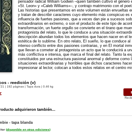
pensador radical William Godwin –quien también cultivó el género
«St. Leon» y «Caleb Williams»–, y contrajo matrimonio con el poe
Las historias que presentamos en este volumen están envueltas e
y tratan de describir caracteres cuyo elemento más conspicuo es e
influencia de fuertes pasiones, que a veces dan pie a sucesos sob
extraordinarios en extremo, o son el producto de este tipo de acon
transformación, un fuerte orgullo se convierte en el tirano que mue
protagonista del relato, lo que le conduce a una situación extraordi
descripción abundan todos los elementos que hacen nacer en el le
estética de lo sublime. En otro relato, El sueño, lo que conduce al 
intenso conflicto entre dos pasiones contrarias, y en El mortal inmo
que llevan a cometer al protagonista un acto que le conducirá a un
más conflictiva e intensa, que marca el final del relato. Tanto la e
constituidos por una estructura pasional anormal y deforme como l
situaciones extraordinarias y horribles que dichos caracteres hacen
impresionar al lector, colocan a todos estos relatos en el centro m
os - reedición (v)
721
| 192 páginas | Tapa dura | 0.46 kg
€
Recib
oducto adquirieron también...
bie - tapa blanda
itar
(
disponible en otras ediciones
)