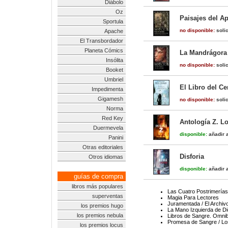
Diábolo
Oz
Paisajes del Ap
Sportula
no disponible:
solic
Apache
El Transbordador
Planeta Cómics
La Mandrágora 
Insólita
no disponible:
solic
Booket
Umbriel
El Libro del Ce
Impedimenta
Gigamesh
no disponible:
solic
Norma
Red Key
Antología Z. L
Duermevela
disponible:
añadir a
Panini
Otras editoriales
Disforia
Otros idiomas
disponible:
añadir a
guías de compra
libros más populares
Las Cuatro Postrimerías
superventas
Magia Para Lectores
Juramentada / El Archiv
los premios hugo
La Mano Izquierda de D
los premios nebula
Libros de Sangre. Omni
Promesa de Sangre / Lo
los premios locus