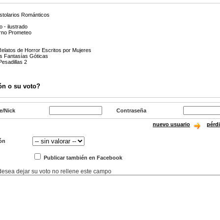
stolarios Románticos
 - ilustrado
erno Prometeo
Relatos de Horror Escritos por Mujeres
as Fantasías Góticas
Pesadillas 2
ón o su voto?
e/Nick
Contraseña
nuevo usuario
pérd
ón
Publicar también en Facebook
 desea dejar su voto no rellene este campo