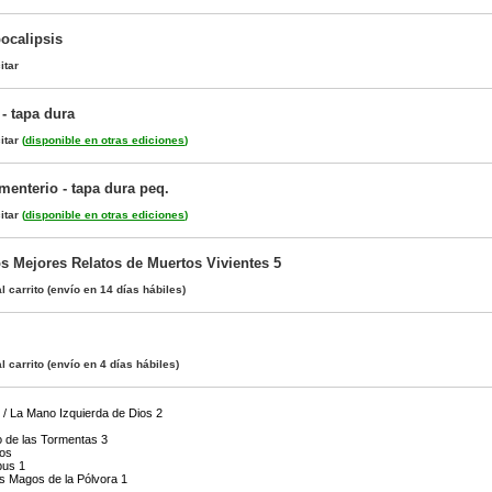
ocalipsis
itar
- tapa dura
itar
(
disponible en otras ediciones
)
menterio - tapa dura peq.
itar
(
disponible en otras ediciones
)
os Mejores Relatos de Muertos Vivientes 5
l carrito
(envío en 14 días hábiles)
l carrito
(envío en 4 días hábiles)
 / La Mano Izquierda de Dios 2
o de las Tormentas 3
ios
bus 1
s Magos de la Pólvora 1