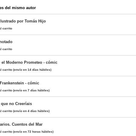
es del mismo autor
ilustrado por Tomás Hijo
l carrito
Anotado
l carrito
o el Moderno Prometeo - cómic
l carrito
(envío en 14 días hábiles)
 Frankenstein - cómic
l carrito
(envío en 7 días hábiles)
 que no Creeríais
l carrito
(envío en 4 días hábiles)
rarios. Cuentos del Mar
l carrito
(envío en 72 horas hábiles)