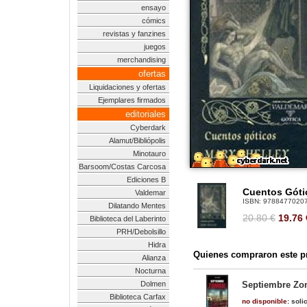
ensayo
cómics
revistas y fanzines
juegos
merchandising
ofertas
Liquidaciones y ofertas
Ejemplares firmados
editoriales
Cyberdark
Alamut/Bibliópolis
Minotauro
Barsoom/Costas Carcosa
Ediciones B
Cuentos Gótic
Valdemar
ISBN:
9788477020
Dilatando Mentes
20.80 €
19.76
Biblioteca del Laberinto
PRH/Debolsillo
Hidra
Quienes compraron este pr
Alianza
Nocturna
Dolmen
Septiembre Zom
Biblioteca Carfax
no disponible:
solic