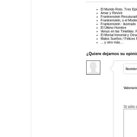
El Mundo Roto. Tres Epi
Amar y Revivir
Frankenstein Resuturado
Frankenstein, o el Mod
Frankenstein - ilustrado
El Último Hombre
Venus en las Tinieblas. 
El Mortal Inmortal y Otr
Malos Sueños / Felices 
... y otro más...
¿Quiere dejarnos su opini
Nombr
Valoraci
Si sólo