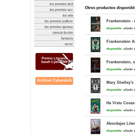
los premios pkd
Otros productos disponibl
los premios acc
los wfa
Frankenstein - 
los premios pulitzer
los premios ignotus
disponible:
añadir a
ciencia ficción
fantasía
Frankenstein 
terror
disponible:
añadir a
Premio Literario
Frankenstein, 
Xatafi-Cyberdark
disponible:
añadir a
Archivo Cyberdark
Mary Shelley's
disponible:
añadir a
He Visto Cosas
disponible:
añadir a
Abordajes Lite
disponible:
añadir a