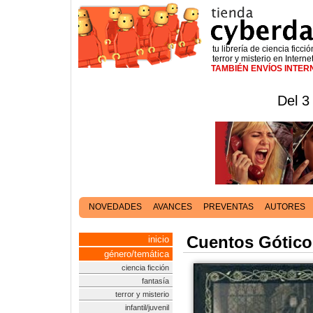
tu librería de ciencia ficció
terror y misterio en Interne
TAMBIÉN ENVÍOS INTE
Del 3
NOVEDADES
AVANCES
PREVENTAS
AUTORES
Cuentos Gótico
inicio
género/temática
ciencia ficción
fantasía
terror y misterio
infantil/juvenil