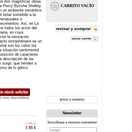
 en dos magníficas obras:
ta Percy Bysshe Shelley.
n un ambiente romántico
l estar sometido a la
renaturales o
tecimientos. Así, en La
ve todos los actos del
revisar y comprar
naria, en cuya
ctor la sensación
vaciar carrito
acto extraordinario es un
rtal son los celos los
a situación sentimental
xposición de caracteres
a descripción de las
 surgir, que tienden a
ismo de lo gótico.
ir aviso disponibilidad
terror y misterio
Newsletter
Suscríbase a nuestra newsletter
7.95 €
7.55 €