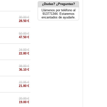
¿Dudas? ¿Preguntas?
Llámenos por teléfono al
913771344. Estaremos
30.00 €
encantados de ayudarle.
28.50 €
50.00 €
47.50 €
24.00 €
22.80 €
38.00 €
36.10 €
22.95 €
21.80 €
20.00 €
19.00 €