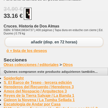
34.90 €
33.16 €
Cruces. Historia de Dos Almas
ISBN: 9788419834737 | 400 páginas | Tapa dura en estuche con cierre | Ed.
Duomo | 0.79 kg
añadir (disp. en 72 horas)
ó + lista de los deseos
Secciones
Otras colecciones / editoriales
>
Otros
Quienes compraron este producto adquirieron también...
Spiderlight
S. El Barco de Teseo - tercera edición
Herederos del Recuerdo / Herederos 3
Amos del Nospacio / Arquitectos 3
Reyes de la Tierra Salvaje / La Banda 1
Gideon la Novena / La Tumba Sellada 1
Escatología de Andar por Casa