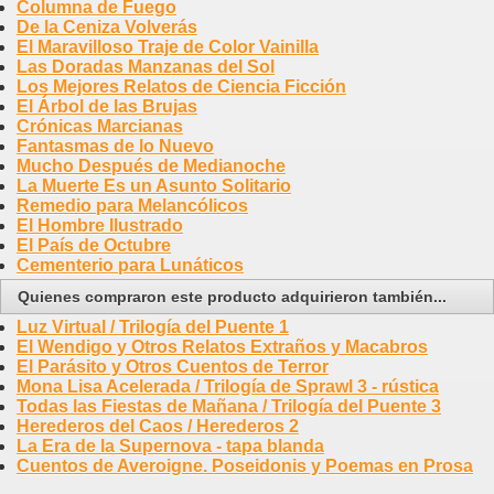
Columna de Fuego
De la Ceniza Volverás
El Maravilloso Traje de Color Vainilla
Las Doradas Manzanas del Sol
Los Mejores Relatos de Ciencia Ficción
El Árbol de las Brujas
Crónicas Marcianas
Fantasmas de lo Nuevo
Mucho Después de Medianoche
La Muerte Es un Asunto Solitario
Remedio para Melancólicos
El Hombre Ilustrado
El País de Octubre
Cementerio para Lunáticos
Quienes compraron este producto adquirieron también...
Luz Virtual / Trilogía del Puente 1
El Wendigo y Otros Relatos Extraños y Macabros
El Parásito y Otros Cuentos de Terror
Mona Lisa Acelerada / Trilogía de Sprawl 3 - rústica
Todas las Fiestas de Mañana / Trilogía del Puente 3
Herederos del Caos / Herederos 2
La Era de la Supernova - tapa blanda
Cuentos de Averoigne. Poseidonis y Poemas en Prosa