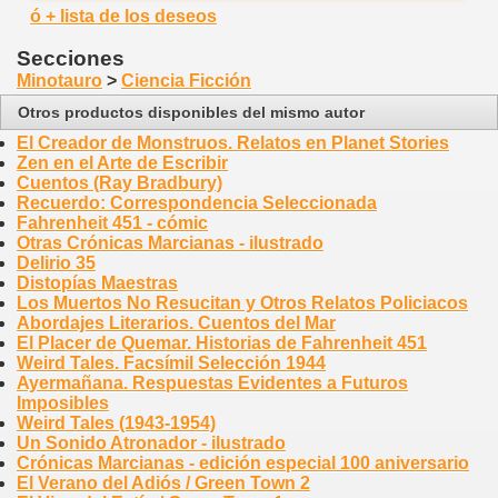
ó + lista de los deseos
Secciones
Minotauro
>
Ciencia Ficción
Otros productos disponibles del mismo autor
El Creador de Monstruos. Relatos en Planet Stories
Zen en el Arte de Escribir
Cuentos (Ray Bradbury)
Recuerdo: Correspondencia Seleccionada
Fahrenheit 451 - cómic
Otras Crónicas Marcianas - ilustrado
Delirio 35
Distopías Maestras
Los Muertos No Resucitan y Otros Relatos Policiacos
Abordajes Literarios. Cuentos del Mar
El Placer de Quemar. Historias de Fahrenheit 451
Weird Tales. Facsímil Selección 1944
Ayermañana. Respuestas Evidentes a Futuros
Imposibles
Weird Tales (1943-1954)
Un Sonido Atronador - ilustrado
Crónicas Marcianas - edición especial 100 aniversario
El Verano del Adiós / Green Town 2