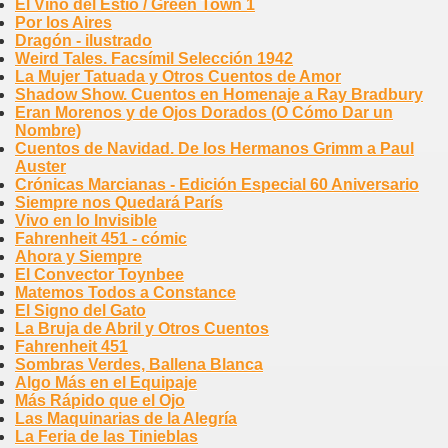
El Vino del Estío / Green Town 1
Por los Aires
Dragón - ilustrado
Weird Tales. Facsímil Selección 1942
La Mujer Tatuada y Otros Cuentos de Amor
Shadow Show. Cuentos en Homenaje a Ray Bradbury
Eran Morenos y de Ojos Dorados (O Cómo Dar un
Nombre)
Cuentos de Navidad. De los Hermanos Grimm a Paul
Auster
Crónicas Marcianas - Edición Especial 60 Aniversario
Siempre nos Quedará París
Vivo en lo Invisible
Fahrenheit 451 - cómic
Ahora y Siempre
El Convector Toynbee
Matemos Todos a Constance
El Signo del Gato
La Bruja de Abril y Otros Cuentos
Fahrenheit 451
Sombras Verdes, Ballena Blanca
Algo Más en el Equipaje
Más Rápido que el Ojo
Las Maquinarias de la Alegría
La Feria de las Tinieblas