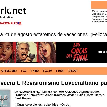
5% de descu
Entrega en 2
n, fantasía,
Sin gastos de
Pago por tran
t
También reco
RNACIONALES
 a 21 de agosto estaremos de vacaciones. ¡Feliz v
OPINIONES
T 15
T MES
T 2026
T HIST
MEDIA
ecraft. Revisionismo Lovecraftiano pa
de
Roberto Bartual
,
Tamara Romero
,
Colectivo Juan de Madre
,
Francisco Jota-Pérez
,
Albert Kadmon
,
Javier Avilés
,
Tony Fuentes
,
Santi Pagés
>
Otras colecciones / editoriales
>
Otros