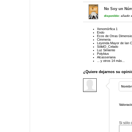
No Soy un Núme
disponible:
añadir a
Xenomórfica 1
Endo
Ecos de Otras Dimensi
Cimmeria
Leyenda Mayor de Ian C
SólidO_Celado
Luz Simiente
Polybius
Alcasseriana
... y otros 14 más...
¿Quiere dejarnos su opini
Nombr
Valoraci
Si sólo