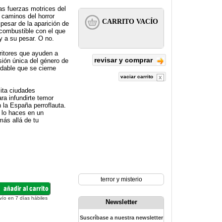
as fuerzas motrices del
s caminos del horror
 pesar de la aparición de
 combustible con el que
 a su pesar. O no.
ritores que ayuden a
revisar y comprar
sión única del género de
ndable que se cierne
vaciar carrito
ita ciudades
ra infundirte temor
n la España perroflauta.
 lo haces en un
más allá de tu
terror y misterio
vío en 7 días hábiles
Newsletter
Suscríbase a nuestra newsletter