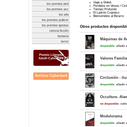
Viaje a Shiloh
los premios pkd
Perdidos en Venus / Cic
los premios acc
Tiempo Profundo
El Ladrón Cuántico
los wfa
Bienvenidos al Bizarro
los premios pulitzer
los premios ignotus
Otros productos disponibl
ciencia ficción
fantasía
Máquinas de Ac
terror
disponible:
añadir a
Premio Literario
Valores Famili
Xatafi-Cyberdark
disponible:
añadir a
Archivo Cyberdark
Circlusión - il
disponible:
añadir a
Occulture. Ala
no disponible:
solic
Modulorama
disponible:
añadir a