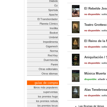
Diábolo
Oz
El Rebelde Jos
Sportula
no disponible:
solic
Apache
El Transbordador
Planeta Cómics
Teatro Grottes
Insólita
no disponible:
solic
Booket
Umbriel
El Reino de la 
Impedimenta
Gigamesh
no disponible:
solic
Norma
Red Key
Aniquilación /
Duermevela
no disponible:
solic
Panini
Otras editoriales
Música Muerta 
Otros idiomas
disponible:
añadir a
guías de compra
libros más populares
Alas Tenebrosa
superventas
no disponible:
solic
los premios hugo
los premios nebula
los premios locus
Las Brumas de Venus