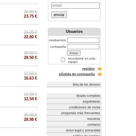
25.00 €
enviar
23.75 €
Usuarios
24.00 €
22.80 €
nombre/nick
contraseña
30.00 €
28.50 €
recordarme en este
equipo
registro
17.50 €
pérdida de contraseña
16.63 €
lista de los deseos
13.20 €
listado completo
12.54 €
seguimiento
condiciones de venta
preguntas más frecuentes
30.50 €
nosotros
28.98 €
contacto
aviso legal y privacidad