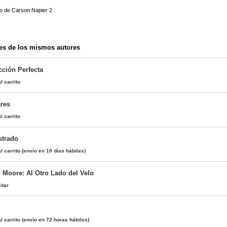
lo de Carson Napier 2
es de los mismos autores
ción Perfecta
l carrito
ares
l carrito
ustrado
l carrito
(envío en 10 días hábiles)
n Moore: Al Otro Lado del Velo
itar
l carrito
(envío en 72 horas hábiles)