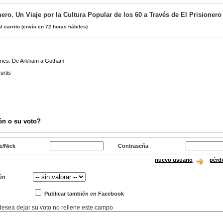
ro. Un Viaje por la Cultura Popular de los 60 a Través de El Prisionero
l carrito
(envío en 72 horas hábiles)
ones. De Arkham a Gotham
urtis
ón o su voto?
e/Nick
Contraseña
nuevo usuario
pérd
ón
Publicar también en Facebook
 desea dejar su voto no rellene este campo