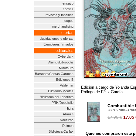
ensayo
cómics
revistas y fanzines
juegos
merchandising
ofertas
Liquidaciones y ofertas
Ejemplares firmados
editoriales
Cyberdark
Alamut/Bibliópolis
Minotauro
Barsoom/Costas Carcosa
Ediciones B
Valdemar
Edición a cargo de Yolanda Esp
Dilatando Mentes
Prólogo de Félix García.
Biblioteca del Laberinto
PRH/Debolsillo
Combustible L
Hidra
ISBN:
9788494756
Alianza
17.95 €
17.05
Nocturna
Dolmen
Biblioteca Carfax
Quienes compraron este pr