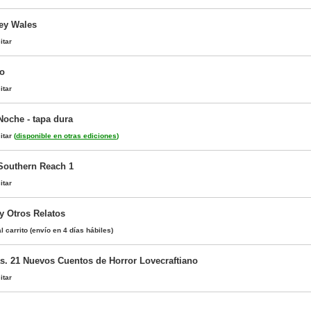
ey Wales
itar
co
itar
Noche - tapa dura
itar
(
disponible en otras ediciones
)
 Southern Reach 1
itar
y Otros Relatos
l carrito
(envío en 4 días hábiles)
s. 21 Nuevos Cuentos de Horror Lovecraftiano
itar