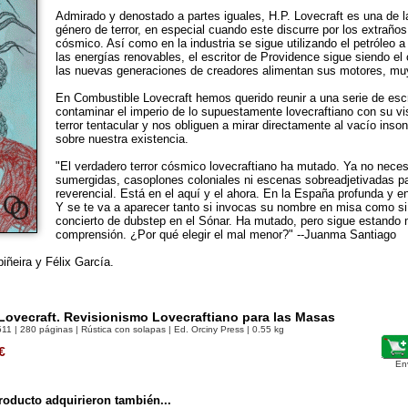
Admirado y denostado a partes iguales, H.P. Lovecraft es una de l
género de terror, en especial cuando este discurre por los extraño
cósmico. Así como en la industria se sigue utilizando el petróleo a
las energías renovables, el escritor de Providence sigue siendo el
las nuevas generaciones de creadores alimentan sus motores, muy
En Combustible Lovecraft hemos querido reunir a una serie de esc
contaminar el imperio de lo supuestamente lovecraftiano con su vi
terror tentacular y nos obliguen a mirar directamente al vacío inso
sobre nuestra existencia.
"El verdadero terror cósmico lovecraftiano ha mutado. Ya no neces
sumergidas, casoplones coloniales ni escenas sobreadjetivadas pa
reverencial. Está en el aquí y el ahora. En la España profunda y e
Y se te va a aparecer tanto si invocas su nombre en misa como si
concierto de dubstep en el Sónar. Ha mutado, pero sigue estando 
comprensión. ¿Por qué elegir el mal menor?" --Juanma Santiago
iñeira y Félix García.
ovecraft. Revisionismo Lovecraftiano para las Masas
511
| 280 páginas | Rústica con solapas | Ed. Orciny Press | 0.55 kg
€
En
oducto adquirieron también...