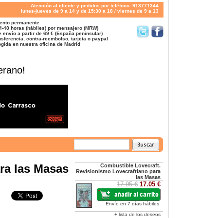
Atención al cliente y pedidos por teléfono: 913771344
lunes-jueves de 9 a 14 y de 15:30 a 18 / viernes de 9 a 13
ento permanente
4-48 horas (hábiles) por mensajero (MRW)
 envío a partir de 69 € (España peninsular)
sferencia, contra-reembolso, tarjeta o paypal
gida en nuestra oficina de Madrid
erano!
ra las Masas
Combustible Lovecraft.
Revisionismo Lovecraftiano para
las Masas
17.95 €
17.05 €
Envío en 7 días hábiles
+ lista de los deseos