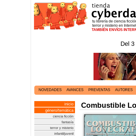
tu librería de ciencia ficció
terror y misterio en Interne
TAMBIÉN ENVÍOS INTE
Del 3
NOVEDADES
AVANCES
PREVENTAS
AUTORES
Combustible Lov
inicio
género/temática
ciencia ficción
fantasía
terror y misterio
infantil/juvenil