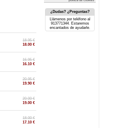
política de cookies
¿Dudas? ¿Preguntas?
Llámenos por teléfono al
913771344. Estaremos
encantados de ayudarle.
18.95 €
18.00 €
16.95 €
16.10 €
20.95 €
19.90 €
20.00 €
19.00 €
18.00 €
17.10 €