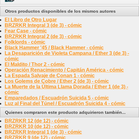
Otros productos disponibles de los mismos autores
El Libro de Otro Lugar
BRZRKR Integral 3 (de 3) - cómic
Fear Case - cómic
BRZRKR Integral 2 (de 3) - cómic
Folklords - cómic
Black Hammer '45 / Black Hammer - cómic
La Desaparición de Violeta Campana / Ether 3 (de 3) -
cómic
El Maldito / Thor 2 - cómic
Operación Renacimiento / Capitán América - cómic
La Espada Salvaje de Conan 1 - cómic
Los Golems de Cobre / Ether 2 (de 3) - cómic
La Muerte de la Última Llama Dorada / Ether 1 (de 3) -
cómic
Emparedados / Escuadrón Suicida 5 - cómic
Luz al Final del Túnel / Escuadrón Suicida 4 - cómic
Quienes compraron este producto adquirieron también...
BRZRKR 12 (de 12) - cómic
BRZRKR 10 (de 12) - cómic
BRZRKR Integral 1 (de 3) - cómic
BRZRKR 9 (de 12) - cómic