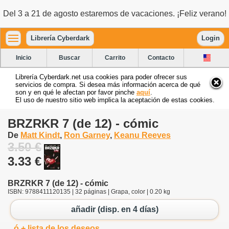
Del 3 a 21 de agosto estaremos de vacaciones. ¡Feliz verano!
Librería Cyberdark
Login
Inicio
Buscar
Carrito
Contacto
Librería Cyberdark.net usa cookies para poder ofrecer sus
servicios de compra. Si desea más información acerca de qué
son y en qué le afectan por favor pinche
aquí
.
El uso de nuestro sitio web implica la aceptación de estas cookies.
BRZRKR 7 (de 12) - cómic
De
Matt Kindt
,
Ron Garney
,
Keanu Reeves
3.50 €
3.33 €
BRZRKR 7 (de 12) - cómic
ISBN: 9788411120135 | 32 páginas | Grapa, color | 0.20 kg
añadir (disp. en 4 días)
ó + lista de los deseos