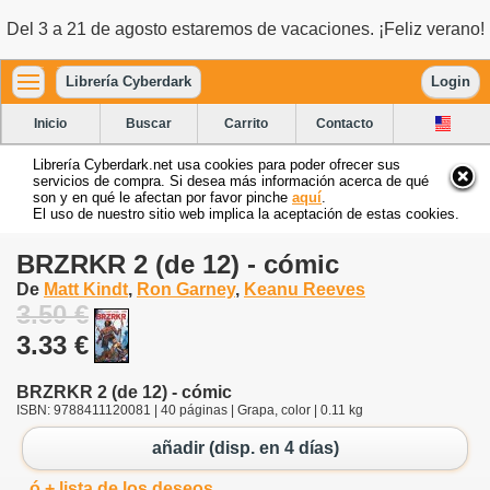
Del 3 a 21 de agosto estaremos de vacaciones. ¡Feliz verano!
Librería Cyberdark
Login
Inicio
Buscar
Carrito
Contacto
Librería Cyberdark.net usa cookies para poder ofrecer sus
servicios de compra. Si desea más información acerca de qué
son y en qué le afectan por favor pinche
aquí
.
El uso de nuestro sitio web implica la aceptación de estas cookies.
BRZRKR 2 (de 12) - cómic
De
Matt Kindt
,
Ron Garney
,
Keanu Reeves
3.50 €
3.33 €
BRZRKR 2 (de 12) - cómic
ISBN: 9788411120081 | 40 páginas | Grapa, color | 0.11 kg
añadir (disp. en 4 días)
ó + lista de los deseos