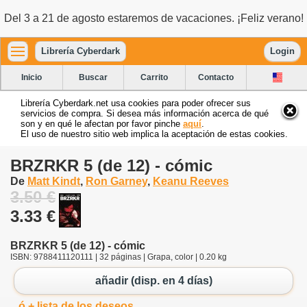
Del 3 a 21 de agosto estaremos de vacaciones. ¡Feliz verano!
Librería Cyberdark
Login
Inicio
Buscar
Carrito
Contacto
Librería Cyberdark.net usa cookies para poder ofrecer sus
servicios de compra. Si desea más información acerca de qué
son y en qué le afectan por favor pinche
aquí
.
El uso de nuestro sitio web implica la aceptación de estas cookies.
BRZRKR 5 (de 12) - cómic
De
Matt Kindt
,
Ron Garney
,
Keanu Reeves
3.50 €
3.33 €
BRZRKR 5 (de 12) - cómic
ISBN: 9788411120111 | 32 páginas | Grapa, color | 0.20 kg
añadir (disp. en 4 días)
ó + lista de los deseos