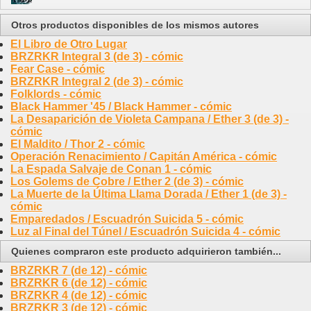
Otros productos disponibles de los mismos autores
El Libro de Otro Lugar
BRZRKR Integral 3 (de 3) - cómic
Fear Case - cómic
BRZRKR Integral 2 (de 3) - cómic
Folklords - cómic
Black Hammer '45 / Black Hammer - cómic
La Desaparición de Violeta Campana / Ether 3 (de 3) -
cómic
El Maldito / Thor 2 - cómic
Operación Renacimiento / Capitán América - cómic
La Espada Salvaje de Conan 1 - cómic
Los Golems de Cobre / Ether 2 (de 3) - cómic
La Muerte de la Última Llama Dorada / Ether 1 (de 3) -
cómic
Emparedados / Escuadrón Suicida 5 - cómic
Luz al Final del Túnel / Escuadrón Suicida 4 - cómic
Quienes compraron este producto adquirieron también...
BRZRKR 7 (de 12) - cómic
BRZRKR 6 (de 12) - cómic
BRZRKR 4 (de 12) - cómic
BRZRKR 3 (de 12) - cómic