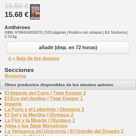
16.50 €
15.68 €
Antihéroes
ISBN: 9788416858378 | 528 páginas | Rústica con solapas | Ed. Nocturna |
0.70 kg
añadir (disp. en 72 horas)
ó + lista de los deseos
Secciones
Nocturna
Otros productos disponibles de los mismos autores
El Imperio del Caos / Time Keeper 2
El Eco del destino / Time Keeper 1
Imperio
La Furia y el Laberinto / Olympus 3
El Sol y la Mentira / Olympus 2
La Flor y la Muerte / Olympus 1
Alma y los Siete Monstruos
La Venganza del Unicornio / El Orgullo del Dragón 2