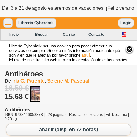
Del 3 a 21 de agosto estaremos de vacaciones. ¡Feliz verano!
Librería Cyberdark
Login
Inicio
Buscar
Carrito
Contacto
Librería Cyberdark.net usa cookies para poder ofrecer sus
servicios de compra. Si desea más información acerca de qué
son y en qué le afectan por favor pinche
aquí
.
El uso de nuestro sitio web implica la aceptación de estas cookies.
Antihéroes
De
Iria G. Parente
,
Selene M. Pascual
16.50 €
15.68 €
Antihéroes
ISBN: 9788416858378 | 528 páginas | Rústica con solapas | Ed. Nocturna |
0.70 kg
añadir (disp. en 72 horas)