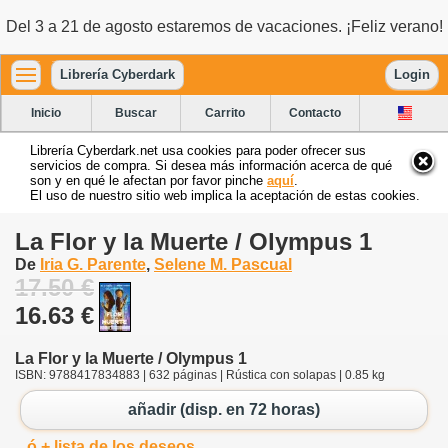
Del 3 a 21 de agosto estaremos de vacaciones. ¡Feliz verano!
Librería Cyberdark
Login
Inicio
Buscar
Carrito
Contacto
Librería Cyberdark.net usa cookies para poder ofrecer sus
servicios de compra. Si desea más información acerca de qué
son y en qué le afectan por favor pinche
aquí
.
El uso de nuestro sitio web implica la aceptación de estas cookies.
La Flor y la Muerte / Olympus 1
De
Iria G. Parente
,
Selene M. Pascual
17.50 €
16.63 €
La Flor y la Muerte / Olympus 1
ISBN: 9788417834883 | 632 páginas | Rústica con solapas | 0.85 kg
añadir (disp. en 72 horas)
ó + lista de los deseos