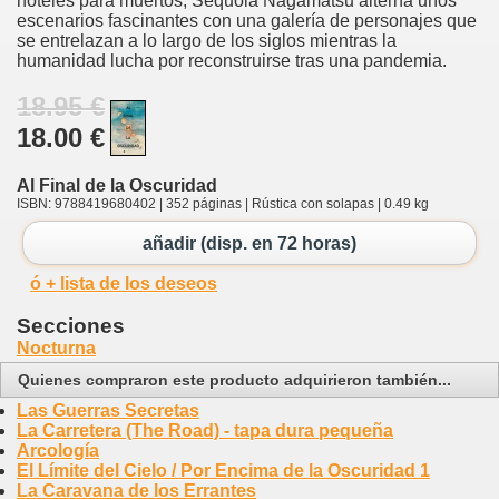
hoteles para muertos, Sequoia Nagamatsu alterna unos
escenarios fascinantes con una galería de personajes que
se entrelazan a lo largo de los siglos mientras la
humanidad lucha por reconstruirse tras una pandemia.
18.95 €
18.00 €
Al Final de la Oscuridad
ISBN: 9788419680402 | 352 páginas | Rústica con solapas | 0.49 kg
añadir (disp. en 72 horas)
ó + lista de los deseos
Secciones
Nocturna
Quienes compraron este producto adquirieron también...
Las Guerras Secretas
La Carretera (The Road) - tapa dura pequeña
Arcología
El Límite del Cielo / Por Encima de la Oscuridad 1
La Caravana de los Errantes