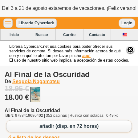
Del 3 a 21 de agosto estaremos de vacaciones. ¡Feliz verano!
Librería Cyberdark
Login
Inicio
Buscar
Carrito
Contacto
Librería Cyberdark.net usa cookies para poder ofrecer sus
servicios de compra. Si desea más información acerca de qué
son y en qué le afectan por favor pinche
aquí
.
El uso de nuestro sitio web implica la aceptación de estas cookies.
Al Final de la Oscuridad
De
Sequoia Nagamatsu
18.95 €
18.00 €
Al Final de la Oscuridad
ISBN: 9788419680402 | 352 páginas | Rústica con solapas | 0.49 kg
añadir (disp. en 72 horas)
ó + lista de los deseos