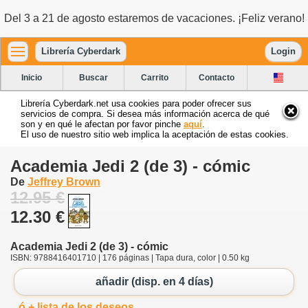
Del 3 a 21 de agosto estaremos de vacaciones. ¡Feliz verano!
Librería Cyberdark
Login
Inicio
Buscar
Carrito
Contacto
Librería Cyberdark.net usa cookies para poder ofrecer sus
servicios de compra. Si desea más información acerca de qué
son y en qué le afectan por favor pinche
aquí
.
El uso de nuestro sitio web implica la aceptación de estas cookies.
Academia Jedi 2 (de 3) - cómic
De
Jeffrey Brown
12.95 €
12.30 €
Academia Jedi 2 (de 3) - cómic
ISBN: 9788416401710 | 176 páginas | Tapa dura, color | 0.50 kg
añadir (disp. en 4 días)
ó + lista de los deseos