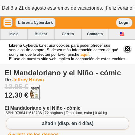
Del 3 a 21 de agosto estaremos de vacaciones. ¡Feliz verano!
Librería Cyberdark
Login
Inicio
Buscar
Carrito
Contacto
Librería Cyberdark.net usa cookies para poder ofrecer sus
servicios de compra. Si desea más información acerca de qué
son y en qué le afectan por favor pinche
aquí
.
El uso de nuestro sitio web implica la aceptación de estas cookies.
El Mandaloriano y el Niño - cómic
De
Jeffrey Brown
12.95 €
12.30 €
El Mandaloriano y el Niño - cómic
ISBN: 9788411613736 | 72 páginas | Tapa dura, color | 0.40 kg
añadir (disp. en 4 días)
ó + lista de los deseos