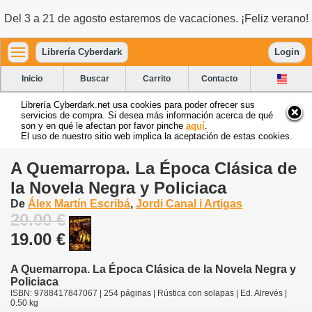
Del 3 a 21 de agosto estaremos de vacaciones. ¡Feliz verano!
Librería Cyberdark
Login
Inicio
Buscar
Carrito
Contacto
Librería Cyberdark.net usa cookies para poder ofrecer sus
servicios de compra. Si desea más información acerca de qué
son y en qué le afectan por favor pinche
aquí
.
El uso de nuestro sitio web implica la aceptación de estas cookies.
A Quemarropa. La Época Clásica de
la Novela Negra y Policiaca
De
Álex Martín Escribá
,
Jordi Canal i Artigas
20.00 €
19.00 €
A Quemarropa. La Época Clásica de la Novela Negra y
Policiaca
ISBN: 9788417847067 | 254 páginas | Rústica con solapas | Ed. Alrevés |
0.50 kg