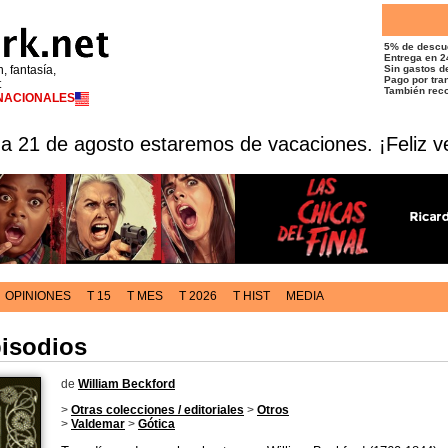
5% de descu
Entrega en 2
n, fantasía,
Sin gastos de
Pago por tran
t
También reco
RNACIONALES
 a 21 de agosto estaremos de vacaciones. ¡Feliz v
OPINIONES
T 15
T MES
T 2026
T HIST
MEDIA
pisodios
de
William Beckford
>
Otras colecciones / editoriales
>
Otros
>
Valdemar
>
Gótica