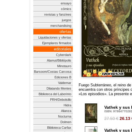
ensayo
cómics
revistas y fanzines
juegos
merchandising
ofertas
Liquidaciones y ofertas
Ejemplares firmados
editoriales
Cyberdark
Alamut/Bibliópolis
Minotauro
Barsoom/Costas Carcosa
Ediciones B
Valdemar
Fuego Subterráneo, el reino de 
Dilatando Mentes
encuentra con otros príncipes q
«Los episodios». La presente ed
Biblioteca del Laberinto
PRH/Debolsillo
Hidra
Vathek y sus 
Alianza
ISBN:
9788477028
Nocturna
27.50 €
26.13
Dolmen
Biblioteca Carfax
Vathek y sus 