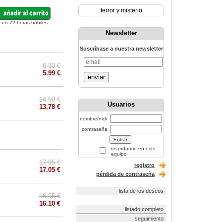
terror y misterio
 en 72 horas hábiles
Newsletter
Suscríbase a nuestra newsletter
6.30 €
5.99 €
enviar
14.50 €
Usuarios
13.78 €
nombre/nick
contraseña
recordarme en este
equipo
17.95 €
registro
17.05 €
pérdida de contraseña
lista de los deseos
16.95 €
16.10 €
listado completo
seguimiento