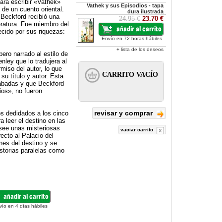
ara escribir «Vathek»
Vathek y sus Episodios - tapa
 de un cuento oriental.
dura ilustrada
 Beckford recibió una
24.95 €
23.70 €
teratura. Fue miembro del
ecido por sus riquezas:
Envío en 72 horas hábiles
+ lista de los deseos
ero narrado al estilo de
nley que lo tradujera al
rmiso del autor, lo que
 su título y autor. Esta
cabadas y que Beckford
ios», no fueron
revisar y comprar
os dedidados a los cinco
 leer el destino en las
osee unas misteriosas
vaciar carrito
ecto al Palacio del
nes del destino y se
istorias paralelas como
vío en 4 días hábiles