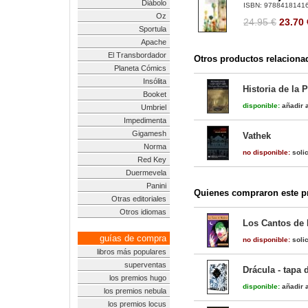
Diábolo
ISBN:
9788418141
Oz
24.95 €
23.70
Sportula
Apache
El Transbordador
Otros productos relaciona
Planeta Cómics
Insólita
Historia de la 
Booket
disponible:
añadir a
Umbriel
Impedimenta
Gigamesh
Vathek
Norma
no disponible:
solic
Red Key
Duermevela
Panini
Quienes compraron este pr
Otras editoriales
Otros idiomas
Los Cantos de 
guías de compra
no disponible:
solic
libros más populares
superventas
Drácula - tapa 
los premios hugo
disponible:
añadir a
los premios nebula
los premios locus