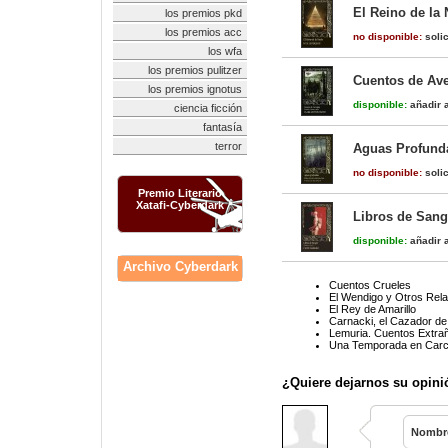
El Reino de la 
los premios pkd
los premios acc
no disponible:
solic
los wfa
los premios pulitzer
Cuentos de Ave
los premios ignotus
disponible:
añadir a
ciencia ficción
fantasía
terror
Aguas Profundas
no disponible:
solic
Premio Literario
Xatafi-Cyberdark
Libros de Sang
disponible:
añadir a
Archivo Cyberdark
Cuentos Crueles
El Wendigo y Otros Rel
El Rey de Amarillo
Carnacki, el Cazador d
Lemuria. Cuentos Extrañ
Una Temporada en Carco
¿Quiere dejarnos su opini
Nombr