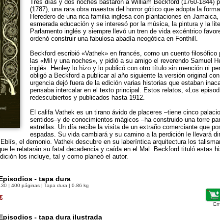
Tres días y dos noches bastaron a William Beckford (1760-1844) p
(1787), una rara obra maestra del horror gótico que adopta la forma
Heredero de una rica familia inglesa con plantaciones en Jamaica,
esmerada educación y se interesó por la música, la pintura y la li
Parlamento inglés y siempre llevó un tren de vida excéntrico favor
ordenó construir una fabulosa abadía neogótica en Fonthill.
Beckford escribió «Vathek» en francés, como un cuento filosófico p
las «Mil y una noches», y pidió a su amigo el reverendo Samuel He
inglés. Henley lo hizo y lo publicó con otro título sin mención ni pe
obligó a Beckford a publicar al año siguiente la versión original con
urgencia dejó fuera de la edición varias historias que estaban ina
pensaba intercalar en el texto principal. Estos relatos, «Los episod
redescubiertos y publicados hasta 1912.
El califa Vathek es un tirano ávido de placeres –tiene cinco palaci
sentidos–y de conocimientos mágicos –ha construido una torre para
estrellas. Un día recibe la visita de un extraño comerciante que p
espadas. Su vida cambiará y su camino a la perdición le llevará dir
Eblís, el demonio. Vathek descubre en su laberíntica arquitectura los talisma
ue le relatarán su fatal decadencia y caída en el Mal. Beckford tituló estas h
ición los incluye, tal y como planeó el autor.
Episodios - tapa dura
130
| 400 páginas | Tapa dura | 0.86 kg
€
En
Episodios - tapa dura ilustrada