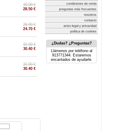
condiciones de venta
30.00 €
28.50 €
preguntas más frecuentes
nosotros
contacto
26.00 €
aviso legal y privacidad
24.70 €
política de cookies
¿Dudas? ¿Preguntas?
32.00 €
30.40 €
Llámenos por teléfono al
913771344. Estaremos
encantados de ayudarle.
32.00 €
30.40 €