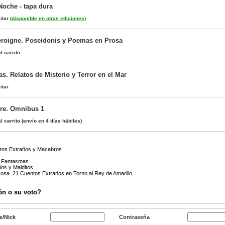
Noche - tapa dura
itar
(
disponible en otras ediciones
)
roigne. Poseidonis y Poemas en Prosa
l carrito
. Relatos de Misterio y Terror en el Mar
itar
re. Omnibus 1
l carrito
(envío en 4 días hábiles)
atos Extraños y Macabros
e Fantasmas
os y Malditos
sa. 21 Cuentos Extraños en Torno al Rey de Amarillo
ón o su voto?
e/Nick
Contraseña