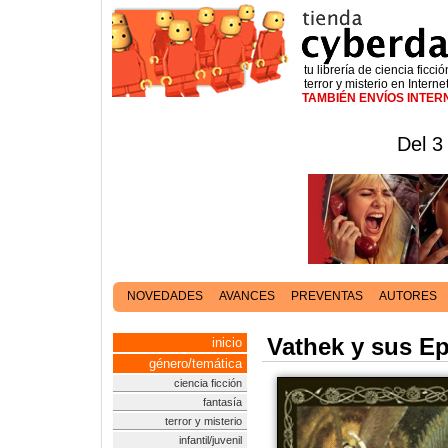
tu librería de ciencia ficció
terror y misterio en Interne
TAMBIÉN ENVÍOS INTE
Del 3
NOVEDADES
AVANCES
PREVENTAS
AUTORES
Vathek y sus E
inicio
género/temática
ciencia ficción
fantasía
terror y misterio
infantil/juvenil