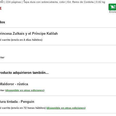
690
| 224 páginas | Tapa dura con sobrecubierta, color | Ed. Reino de Cordelia | 0.82 kg
€
Envío
dos
Princesa Zulkais y el Príncipe Kalilah
l carrito
(envío en 4 días hábiles)
itar
oducto adquirieron también...
Maldoror - rústica
itar
(
disponible en otras ediciones
)
dura tintada - Penguin
l carrito
(envío en 72 horas hábiles)
(
disponible en otras ediciones
)