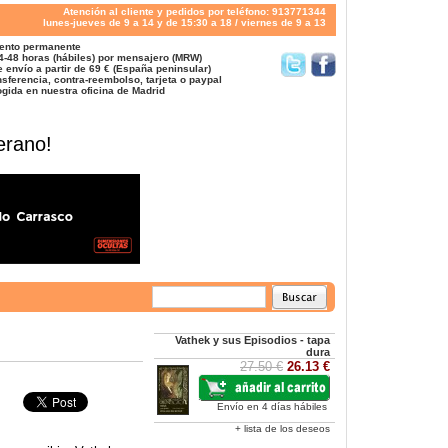
Atención al cliente y pedidos por teléfono: 913771344
lunes-jueves de 9 a 14 y de 15:30 a 18 / viernes de 9 a 13
ento permanente
4-48 horas (hábiles) por mensajero (MRW)
 envío a partir de 69 € (España peninsular)
sferencia, contra-reembolso, tarjeta o paypal
gida en nuestra oficina de Madrid
erano!
Vathek y sus Episodios - tapa
dura
27.50 €
26.13 €
Envío en 4 días hábiles
+ lista de los deseos