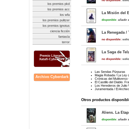
no disponible:
solic
los premios pkd
los premios acc
La Misión del E
los wfa
disponible:
añadir a
los premios pulitzer
los premios ignotus
ciencia ficción
La Renegada / T
fantasía
no disponible:
solic
terror
La Saga de Te
Premio Literario
Xatafi-Cyberdark
no disponible:
solic
Las Sendas Púrpuras
Magia Robada / La Ley d
Archivo Cyberdark
Crónicas del Multiverso
El Castillo del Diablo. 
Los Herederos de Julio 
Juramentada / El Archiv
Otros productos disponibl
Aliens. La Etap
disponible:
añadir a