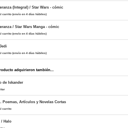
anza (Integral) / Star Wars - cómic
l carrito
(envío en 4 días hábiles)
ranza / Star Wars Manga - cómic
l carrito
(envío en 4 días hábiles)
Jedi
l carrito
(envío en 4 días hábiles)
oducto adquirieron también...
o de Iskander
itar
n. Poemas, Artículos y Novelas Cortas
l carrito
 / Halo