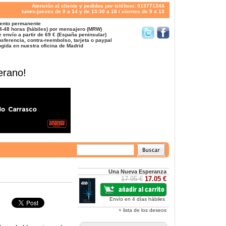
Atención al cliente y pedidos por teléfono: 913771344
lunes-jueves de 9 a 14 y de 15:30 a 18 / viernes de 9 a 13
ento permanente
4-48 horas (hábiles) por mensajero (MRW)
 envío a partir de 69 € (España peninsular)
sferencia, contra-reembolso, tarjeta o paypal
gida en nuestra oficina de Madrid
erano!
Una Nueva Esperanza
17.95 €
17.05 €
Envío en 4 días hábiles
+ lista de los deseos