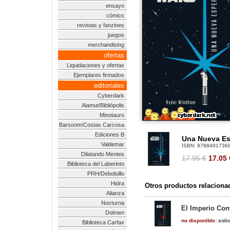
ensayo
cómics
revistas y fanzines
juegos
merchandising
ofertas
Liquidaciones y ofertas
Ejemplares firmados
editoriales
Cyberdark
Alamut/Bibliópolis
Minotauro
Barsoom/Costas Carcosa
Ediciones B
Una Nueva E
Valdemar
ISBN:
9788491736
Dilatando Mentes
17.95 €
17.05
Biblioteca del Laberinto
PRH/Debolsillo
Hidra
Otros productos relaciona
Alianza
Nocturna
El Imperio Con
Dolmen
no disponible:
solic
Biblioteca Carfax