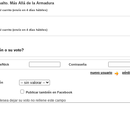
alto. Más Allá de la Armadura
l carrito
(envío en 4 días hábiles)
l carrito
(envío en 4 días hábiles)
ón o su voto?
e/Nick
Contraseña
nuevo usuario
pérd
ón
Publicar también en Facebook
 desea dejar su voto no rellene este campo