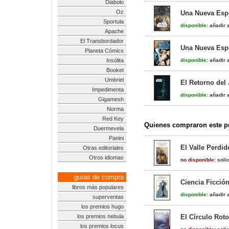
Diábolo
Oz
Una Nueva Esper
Sportula
disponible:
añadir a
Apache
El Transbordador
Una Nueva Espe
Planeta Cómics
Insólita
disponible:
añadir a
Booket
Umbriel
El Retorno del 
Impedimenta
disponible:
añadir a
Gigamesh
Norma
Red Key
Quienes compraron este pr
Duermevela
Panini
El Valle Perdid
Otras editoriales
Otros idiomas
no disponible:
solic
guías de compra
Ciencia Ficció
libros más populares
disponible:
añadir a
superventas
los premios hugo
los premios nebula
El Círculo Roto
los premios locus