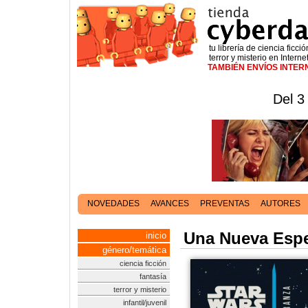
tu librería de ciencia ficció
terror y misterio en Interne
TAMBIÉN ENVÍOS INTE
Del 3
NOVEDADES
AVANCES
PREVENTAS
AUTORES
Una Nueva Esp
inicio
género/temática
ciencia ficción
fantasía
terror y misterio
infantil/juvenil