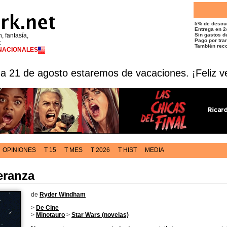
5% de descu
Entrega en 2
n, fantasía,
Sin gastos de
Pago por tran
t
También reco
RNACIONALES
 a 21 de agosto estaremos de vacaciones. ¡Feliz v
OPINIONES
T 15
T MES
T 2026
T HIST
MEDIA
eranza
de
Ryder Windham
>
De Cine
>
Minotauro
>
Star Wars (novelas)