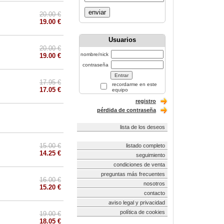
enviar
20.00 €
19.00 €
Usuarios
20.00 €
nombre/nick
19.00 €
contraseña
17.95 €
recordarme en este
17.05 €
equipo
registro
pérdida de contraseña
lista de los deseos
15.00 €
listado completo
14.25 €
seguimiento
condiciones de venta
preguntas más frecuentes
16.00 €
nosotros
15.20 €
contacto
aviso legal y privacidad
política de cookies
19.00 €
18.05 €