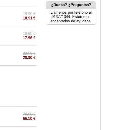
¿Dudas? ¿Preguntas?
Llámenos por teléfono al
19.90 €
913771344. Estaremos
18.91 €
encantados de ayudarle.
18.90 €
17.96 €
22.00 €
20.90 €
70.00 €
66.50 €