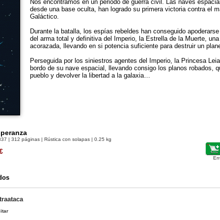
Nos encontramos en un periodo de guerra civil. Las naves espacia
desde una base oculta, han logrado su primera victoria contra el 
Galáctico.
Durante la batalla, los espías rebeldes han conseguido apoderarse
del arma total y definitiva del Imperio, la Estrella de la Muerte, un
acorazada, llevando en si potencia suficiente para destruir un plan
Perseguida por los siniestros agentes del Imperio, la Princesa Leia
bordo de su nave espacial, llevando consigo los planos robados, q
pueblo y devolver la libertad a la galaxia…
speranza
837
| 312 páginas | Rústica con solapas | 0.25 kg
€
En
dos
traataca
itar