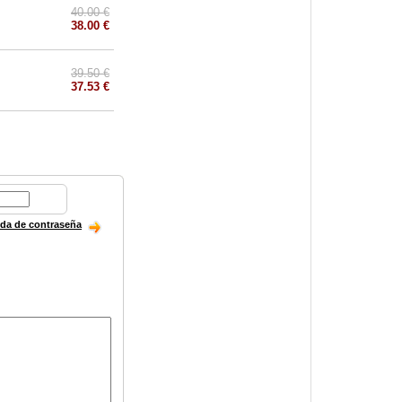
40.00 €
38.00 €
39.50 €
37.53 €
ida de contraseña