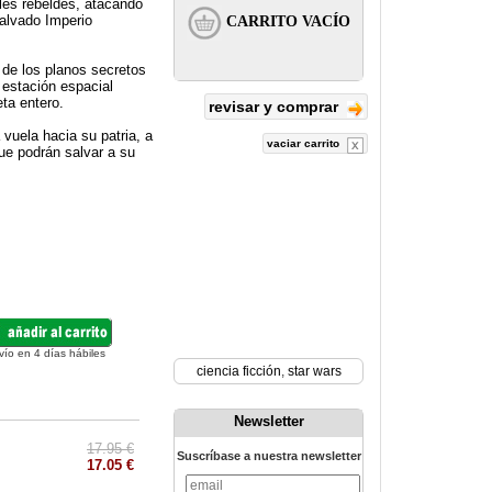
les rebeldes, atacando
malvado Imperio
 de los planos secretos
a estación espacial
eta entero.
revisar y comprar
 vuela hacia su patria, a
vaciar carrito
ue podrán salvar a su
vío en 4 días hábiles
ciencia ficción
,
star wars
Newsletter
17.95 €
Suscríbase a nuestra newsletter
17.05 €