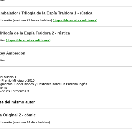
itar
mbajador / Trilogía de la Espía Traidora 1 - rústica
l carrito
(envío en 72 horas hábiles)
(
disponible en otras ediciones
)
rilogía de la Espía Traidora 2 - rústica
itar
(
disponible en otras ediciones
)
lzey Amberdon
itar
el Milenio 1
 - Premio Minotauro 2010
Fragmentos, Conclusiones y Pastiches sobre un Puritano Inglés
Verne
o de las Tormentas 3
es del mismo autor
a Original 2 - cómic
l carrito
(envío en 14 días hábiles)