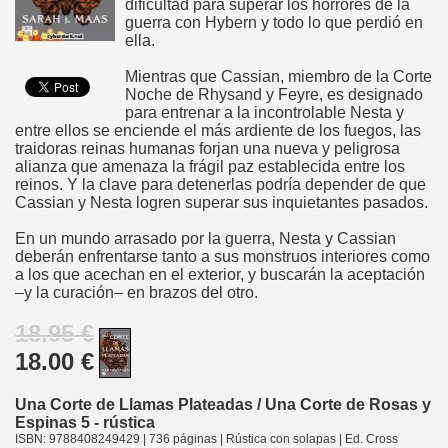
dificultad para superar los horrores de la
guerra con Hybern y todo lo que perdió en
ella.
Mientras que Cassian, miembro de la Corte
Noche de Rhysand y Feyre, es designado
para entrenar a la incontrolable Nesta y
entre ellos se enciende el más ardiente de los fuegos, las
traidoras reinas humanas forjan una nueva y peligrosa
alianza que amenaza la frágil paz establecida entre los
reinos. Y la clave para detenerlas podría depender de que
Cassian y Nesta logren superar sus inquietantes pasados.
En un mundo arrasado por la guerra, Nesta y Cassian
deberán enfrentarse tanto a sus monstruos interiores como
a los que acechan en el exterior, y buscarán la aceptación
–y la curación– en brazos del otro.
18.95 €
18.00 €
Una Corte de Llamas Plateadas / Una Corte de Rosas y
Espinas 5 - rústica
ISBN: 9788408249429 | 736 páginas | Rústica con solapas | Ed. Cross