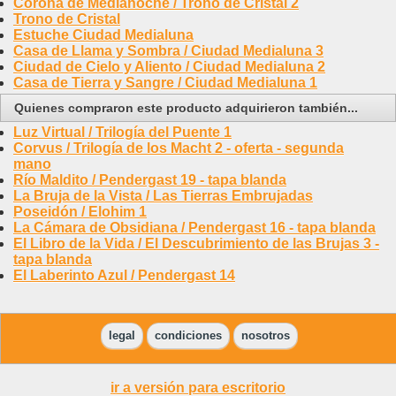
Corona de Medianoche / Trono de Cristal 2
Trono de Cristal
Estuche Ciudad Medialuna
Casa de Llama y Sombra / Ciudad Medialuna 3
Ciudad de Cielo y Aliento / Ciudad Medialuna 2
Casa de Tierra y Sangre / Ciudad Medialuna 1
Quienes compraron este producto adquirieron también...
Luz Virtual / Trilogía del Puente 1
Corvus / Trilogía de los Macht 2 - oferta - segunda
mano
Río Maldito / Pendergast 19 - tapa blanda
La Bruja de la Vista / Las Tierras Embrujadas
Poseidón / Elohim 1
La Cámara de Obsidiana / Pendergast 16 - tapa blanda
El Libro de la Vida / El Descubrimiento de las Brujas 3 -
tapa blanda
El Laberinto Azul / Pendergast 14
legal
condiciones
nosotros
ir a versión para escritorio