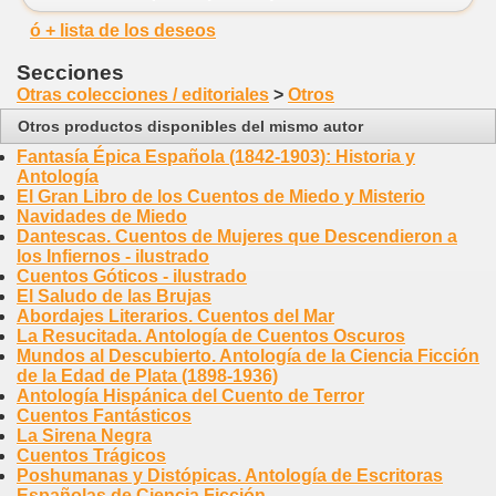
ó + lista de los deseos
Secciones
Otras colecciones / editoriales
>
Otros
Otros productos disponibles del mismo autor
Fantasía Épica Española (1842-1903): Historia y
Antología
El Gran Libro de los Cuentos de Miedo y Misterio
Navidades de Miedo
Dantescas. Cuentos de Mujeres que Descendieron a
los Infiernos - ilustrado
Cuentos Góticos - ilustrado
El Saludo de las Brujas
Abordajes Literarios. Cuentos del Mar
La Resucitada. Antología de Cuentos Oscuros
Mundos al Descubierto. Antología de la Ciencia Ficción
de la Edad de Plata (1898-1936)
Antología Hispánica del Cuento de Terror
Cuentos Fantásticos
La Sirena Negra
Cuentos Trágicos
Poshumanas y Distópicas. Antología de Escritoras
Españolas de Ciencia Ficción