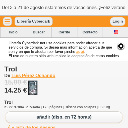
Del 3 a 21 de agosto estaremos de vacaciones. ¡Feliz verano!
Librería Cyberdark
Login
Inicio
Buscar
Carrito
Contacto
Librería Cyberdark.net usa cookies para poder ofrecer sus
servicios de compra. Si desea más información acerca de qué
son y en qué le afectan por favor pinche
aquí
.
El uso de nuestro sitio web implica la aceptación de estas cookies.
Trol
De
Luis Pérez Ochando
15.00 €
14.25 €
Trol
ISBN: 9788412153484 | 173 páginas | Rústica con solapas | 0.23 kg
añadir (disp. en 72 horas)
ó + lista de los deseos