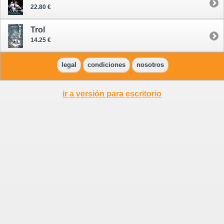
22.80 €
Trol
14.25 €
legal
condiciones
nosotros
ir a versión para escritorio