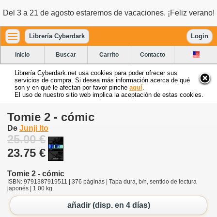
Del 3 a 21 de agosto estaremos de vacaciones. ¡Feliz verano!
Librería Cyberdark
Login
Inicio
Buscar
Carrito
Contacto
Librería Cyberdark.net usa cookies para poder ofrecer sus
servicios de compra. Si desea más información acerca de qué
son y en qué le afectan por favor pinche
aquí
.
El uso de nuestro sitio web implica la aceptación de estas cookies.
Tomie 2 - cómic
De
Junji Ito
25.00 €
23.75 €
Tomie 2 - cómic
ISBN: 9791387919511 | 376 páginas | Tapa dura, b/n, sentido de lectura
japonés | 1.00 kg
añadir (disp. en 4 días)