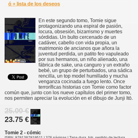
ó + lista de los deseos
En este segundo tomo, Tomie sigue
protagonizando una espiral de pasión,
locura, obsesión, bizarrismo y muertes
sórdidas. Un bulto cercenado de un
cadáver, cabello con vida propia, un
matrimonio de ancianos que añora la
juventud perdida, un patito feo vapuleado
por sus hermanos, un niño alienado, una
fábrica de sake, una canguro y un extraño
bebé, un grupo de perturbados, una sádica
rencilla, un top model humillado y mucha
venganza cocinada a fuego lento. Once
terroríficas historias con Tomie como factor
común que, junto con los nueve capítulos del primer tomo,
nos permiten apreciar la evolución en el dibujo de Junji Itō.
25.00 €
23.75 €
Tomie 2 - cómic
ISBN: 9791387919511 | 376 páginas | Tapa dura, b/n, sentido de lectura