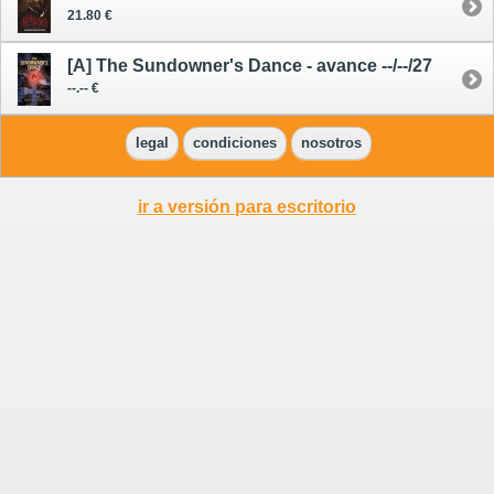
21.80 €
[A] The Sundowner's Dance - avance --/--/27
--.-- €
legal
condiciones
nosotros
ir a versión para escritorio