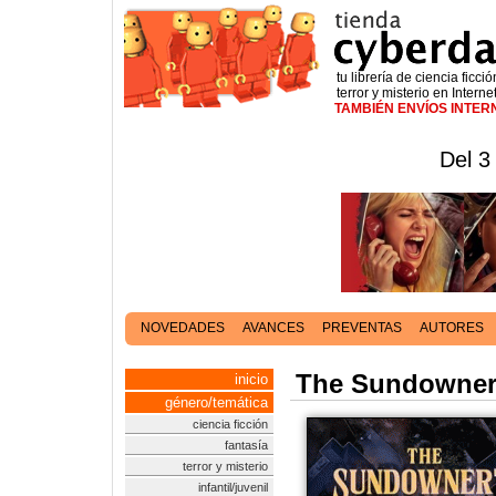
tu librería de ciencia ficció
terror y misterio en Interne
TAMBIÉN ENVÍOS INTE
Del 3
NOVEDADES
AVANCES
PREVENTAS
AUTORES
The Sundowner
inicio
género/temática
ciencia ficción
fantasía
terror y misterio
infantil/juvenil