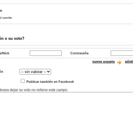
an
l carrito
ón o su voto?
e/Nick
Contraseña
nuevo usuario
pérd
ón
Publicar también en Facebook
 desea dejar su voto no rellene este campo