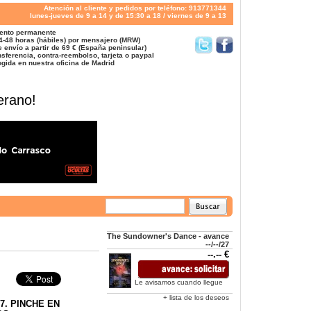
Atención al cliente y pedidos por teléfono: 913771344
lunes-jueves de 9 a 14 y de 15:30 a 18 / viernes de 9 a 13
ento permanente
4-48 horas (hábiles) por mensajero (MRW)
 envío a partir de 69 € (España peninsular)
sferencia, contra-reembolso, tarjeta o paypal
gida en nuestra oficina de Madrid
erano!
The Sundowner's Dance - avance
--/--/27
--.-- €
Le avisamos cuando llegue
+ lista de los deseos
7. PINCHE EN