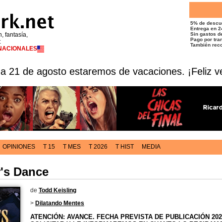
5% de descu
Entrega en 2
n, fantasía,
Sin gastos de
Pago por tran
t
También reco
RNACIONALES
 a 21 de agosto estaremos de vacaciones. ¡Feliz v
OPINIONES
T 15
T MES
T 2026
T HIST
MEDIA
's Dance
de
Todd Keisling
>
Dilatando Mentes
ATENCIÓN: AVANCE. FECHA PREVISTA DE PUBLICACIÓN 202