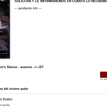
SOLICITAR Y LE INFORMAREMOS EN CUANTO LO RECIBAM
--- pendiente info ---
's Dance - avance --/--/27
Le av
es del mismo autor
l Diablo
l carrito