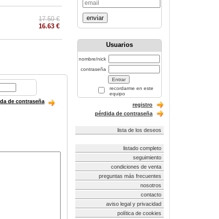
enviar
17.50 €
16.63 €
Usuarios
nombre/nick
contraseña
recordarme en este
equipo
ida de contraseña
registro
pérdida de contraseña
lista de los deseos
listado completo
seguimiento
condiciones de venta
preguntas más frecuentes
nosotros
contacto
aviso legal y privacidad
política de cookies