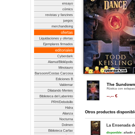
ensayo
cómics
revistas y fanzines
juegos
merchandising
ofertas
Liquidaciones y ofertas
Ejemplares firmados
editoriales
Cyberdark
Alamut/Bibliópolis
Minotauro
Barsoom/Costas Carcosa
Ediciones B
The Sundowner
Valdemar
Rústica con solapas
Dilatando Mentes
--.-- €
Biblioteca del Laberinto
PRH/Debolsillo
Hidra
Otros productos disponibl
Alianza
Nocturna
Dolmen
La Ensenada de
Biblioteca Carfax
disponible:
añadir a