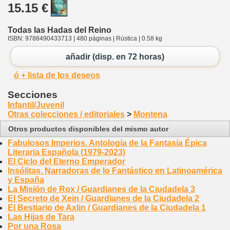
15.15 €
Todas las Hadas del Reino
ISBN: 9788490433713 | 480 páginas | Rústica | 0.58 kg
añadir (disp. en 72 horas)
ó + lista de los deseos
Secciones
Infantil/Juvenil
Otras colecciones / editoriales
>
Montena
Otros productos disponibles del mismo autor
Fabulosos Imperios. Antología de la Fantasía Épica
Literaria Española (1979-2023)
El Ciclo del Eterno Emperador
Insólitas. Narradoras de lo Fantástico en Latinoamérica
y España
La Misión de Rox / Guardianes de la Ciudadela 3
El Secreto de Xein / Guardianes de la Ciudadela 2
El Bestiario de Axlin / Guardianes de la Ciudadela 1
Las Hijas de Tara
Por una Rosa