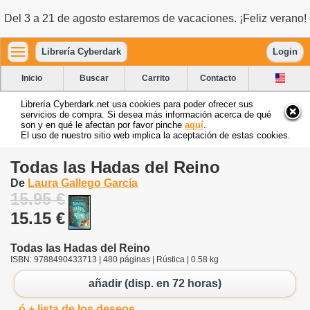
Del 3 a 21 de agosto estaremos de vacaciones. ¡Feliz verano!
Librería Cyberdark
Login
Inicio
Buscar
Carrito
Contacto
Librería Cyberdark.net usa cookies para poder ofrecer sus
servicios de compra. Si desea más información acerca de qué
son y en qué le afectan por favor pinche
aquí
.
El uso de nuestro sitio web implica la aceptación de estas cookies.
Todas las Hadas del Reino
De
Laura Gallego García
15.95 €
15.15 €
Todas las Hadas del Reino
ISBN: 9788490433713 | 480 páginas | Rústica | 0.58 kg
añadir (disp. en 72 horas)
ó + lista de los deseos