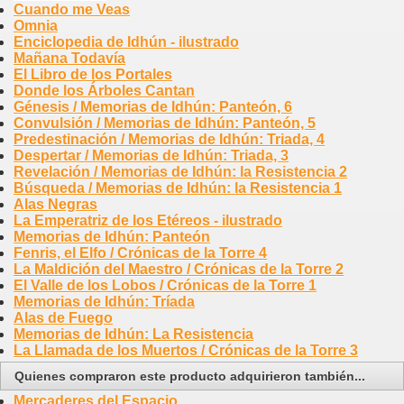
Cuando me Veas
Omnia
Enciclopedia de Idhún - ilustrado
Mañana Todavía
El Libro de los Portales
Donde los Árboles Cantan
Génesis / Memorias de Idhún: Panteón, 6
Convulsión / Memorias de Idhún: Panteón, 5
Predestinación / Memorias de Idhún: Triada, 4
Despertar / Memorias de Idhún: Triada, 3
Revelación / Memorias de Idhún: la Resistencia 2
Búsqueda / Memorias de Idhún: la Resistencia 1
Alas Negras
La Emperatriz de los Etéreos - ilustrado
Memorias de Idhún: Panteón
Fenris, el Elfo / Crónicas de la Torre 4
La Maldición del Maestro / Crónicas de la Torre 2
El Valle de los Lobos / Crónicas de la Torre 1
Memorias de Idhún: Tríada
Alas de Fuego
Memorias de Idhún: La Resistencia
La Llamada de los Muertos / Crónicas de la Torre 3
Quienes compraron este producto adquirieron también...
Mercaderes del Espacio