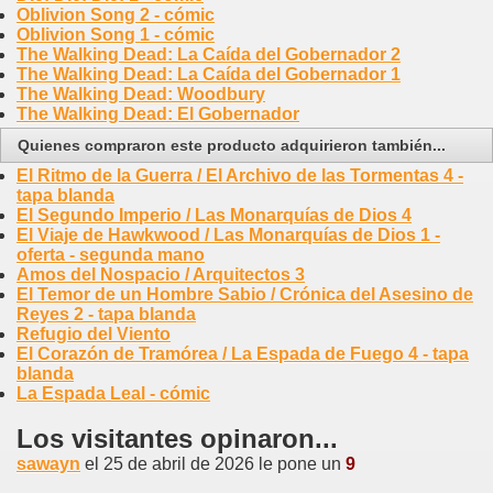
Oblivion Song 2 - cómic
Oblivion Song 1 - cómic
The Walking Dead: La Caída del Gobernador 2
The Walking Dead: La Caída del Gobernador 1
The Walking Dead: Woodbury
The Walking Dead: El Gobernador
Quienes compraron este producto adquirieron también...
El Ritmo de la Guerra / El Archivo de las Tormentas 4 -
tapa blanda
El Segundo Imperio / Las Monarquías de Dios 4
El Viaje de Hawkwood / Las Monarquías de Dios 1 -
oferta - segunda mano
Amos del Nospacio / Arquitectos 3
El Temor de un Hombre Sabio / Crónica del Asesino de
Reyes 2 - tapa blanda
Refugio del Viento
El Corazón de Tramórea / La Espada de Fuego 4 - tapa
blanda
La Espada Leal - cómic
Los visitantes opinaron...
sawayn
el 25 de abril de 2026 le pone un
9