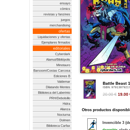
ensayo
cómics
revistas y fanzines
juegos
merchandising
ofertas
Liquidaciones y ofertas
Ejemplares firmados
editoriales
Cyberdark
Alamut/Bibliópolis
Minotauro
Barsoom/Costas Carcosa
Ediciones B
Valdemar
Battle Beast 1
Dilatando Mentes
ISBN:
9791387921
Biblioteca del Laberinto
20.00 €
19.00
PRH/Debolsillo
Hidra
Alianza
Otros productos disponibl
Nocturna
Dolmen
Invencible 3 (d
Biblioteca Carfax
disponible:
añadir a