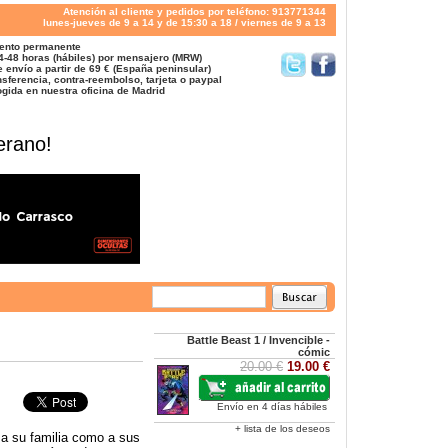
Atención al cliente y pedidos por teléfono: 913771344
lunes-jueves de 9 a 14 y de 15:30 a 18 / viernes de 9 a 13
ento permanente
4-48 horas (hábiles) por mensajero (MRW)
 envío a partir de 69 € (España peninsular)
sferencia, contra-reembolso, tarjeta o paypal
gida en nuestra oficina de Madrid
erano!
Battle Beast 1 / Invencible -
cómic
20.00 €
19.00 €
Envío en 4 días hábiles
+ lista de los deseos
 a su familia como a sus