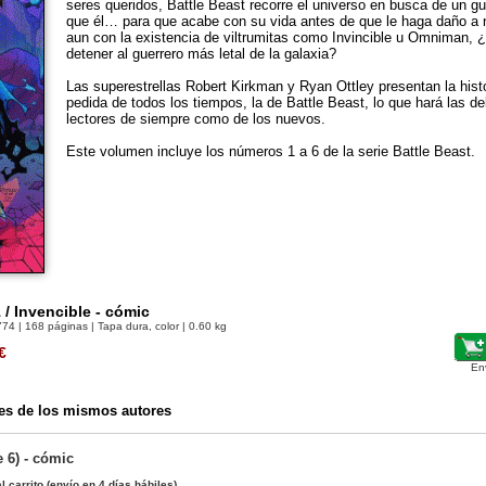
seres queridos, Battle Beast recorre el universo en busca de un g
que él… para que acabe con su vida antes de que le haga daño a 
aun con la existencia de viltrumitas como Invincible u Omniman, 
detener al guerrero más letal de la galaxia?
Las superestrellas Robert Kirkman y Ryan Ottley presentan la hist
pedida de todos los tiempos, la de Battle Beast, lo que hará las del
lectores de siempre como de los nuevos.
Este volumen incluye los números 1 a 6 de la serie Battle Beast.
 / Invencible - cómic
774
| 168 páginas | Tapa dura, color | 0.60 kg
€
En
es de los mismos autores
e 6) - cómic
l carrito
(envío en 4 días hábiles)