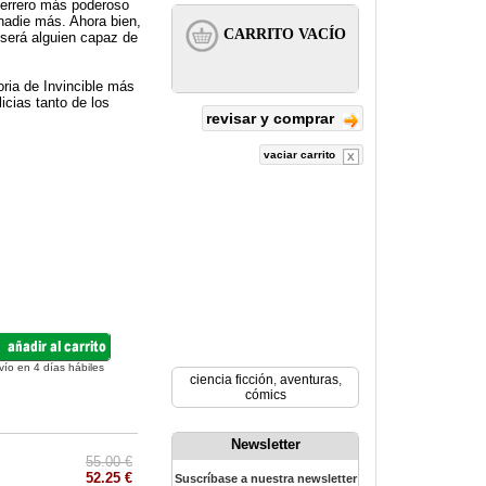
uerrero más poderoso
nadie más. Ahora bien,
¿será alguien capaz de
oria de Invincible más
icias tanto de los
revisar y comprar
vaciar carrito
vío en 4 días hábiles
ciencia ficción
,
aventuras
,
cómics
Newsletter
55.00 €
52.25 €
Suscríbase a nuestra newsletter