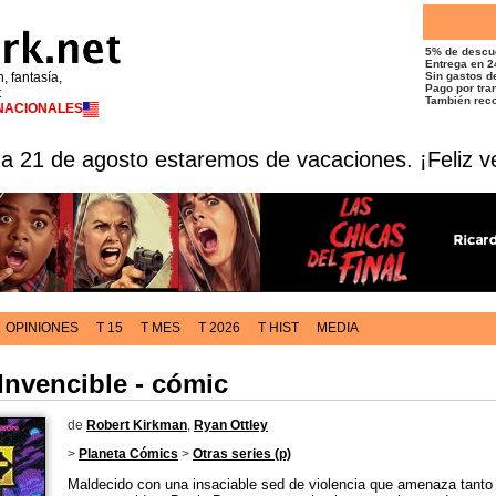
5% de descu
Entrega en 2
n, fantasía,
Sin gastos de
Pago por tran
t
También reco
RNACIONALES
 a 21 de agosto estaremos de vacaciones. ¡Feliz v
OPINIONES
T 15
T MES
T 2026
T HIST
MEDIA
 Invencible - cómic
de
Robert Kirkman
,
Ryan Ottley
>
Planeta Cómics
>
Otras series (p)
Maldecido con una insaciable sed de violencia que amenaza tanto