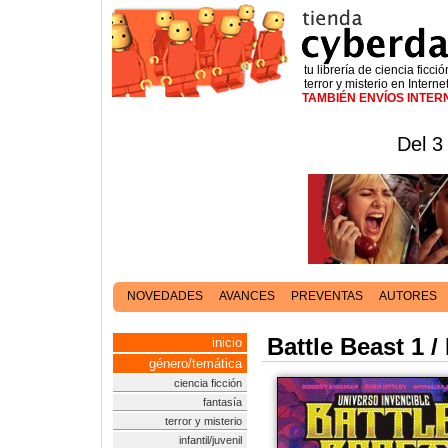
tu librería de ciencia ficció
terror y misterio en Interne
TAMBIÉN ENVÍOS INTE
Del 3
NOVEDADES
AVANCES
PREVENTAS
AUTORES
Battle Beast 1 /
inicio
género/temática
ciencia ficción
fantasía
terror y misterio
infantil/juvenil