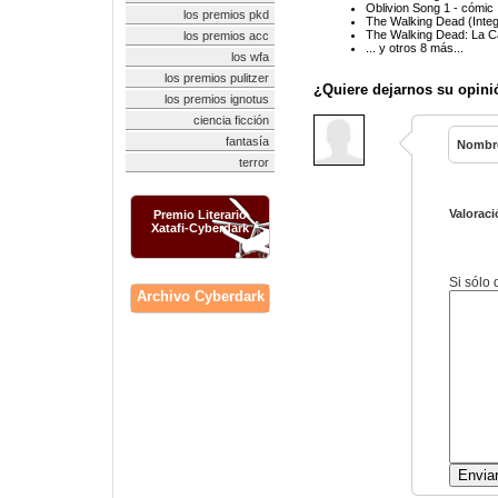
Oblivion Song 1 - cómic
los premios pkd
The Walking Dead (Integr
The Walking Dead: La C
los premios acc
... y otros 8 más...
los wfa
los premios pulitzer
¿Quiere dejarnos su opini
los premios ignotus
ciencia ficción
fantasía
Nombr
terror
Valoraci
Premio Literario
Xatafi-Cyberdark
Si sólo
Archivo Cyberdark