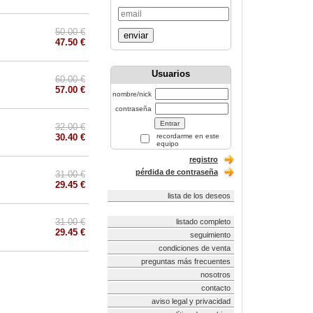
50.00 €
enviar
47.50 €
Usuarios
60.00 €
57.00 €
nombre/nick
contraseña
32.00 €
30.40 €
recordarme en este
equipo
registro
pérdida de contraseña
31.00 €
29.45 €
lista de los deseos
31.00 €
listado completo
29.45 €
seguimiento
condiciones de venta
preguntas más frecuentes
nosotros
contacto
aviso legal y privacidad