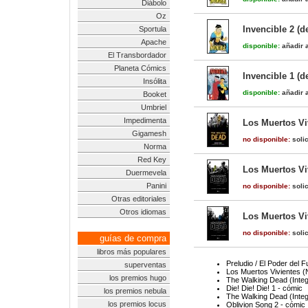
Diábolo
Oz
Invencible 2 (d
Sportula
Apache
disponible:
añadir a
El Transbordador
Planeta Cómics
Invencible 1 (d
Insólita
disponible:
añadir a
Booket
Umbriel
Impedimenta
Los Muertos Viv
Gigamesh
no disponible:
solic
Norma
Red Key
Los Muertos Viv
Duermevela
Panini
no disponible:
solic
Otras editoriales
Otros idiomas
Los Muertos Viv
no disponible:
solic
guías de compra
libros más populares
Preludio / El Poder del 
superventas
Los Muertos Vivientes (
los premios hugo
The Walking Dead (Integr
Die! Die! Die! 1 - cómic
los premios nebula
The Walking Dead (Integr
los premios locus
Oblivion Song 2 - cómic