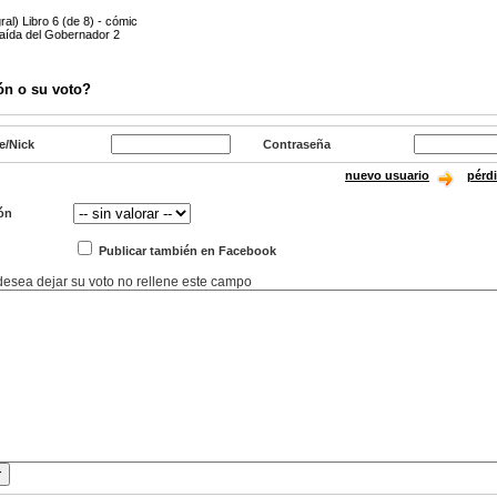
al) Libro 6 (de 8) - cómic
aída del Gobernador 2
ón o su voto?
e/Nick
Contraseña
nuevo usuario
pérd
ón
Publicar también en Facebook
 desea dejar su voto no rellene este campo