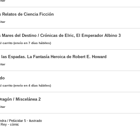
itar
s Relatos de Ciencia Ficción
itar
 Mares del Destino / Crónicas de Elric, El Emperador Albino 3
l carrito
(envío en 7 días hábiles)
las Espadas. La Fantasía Heroica de Robert E. Howard
itar
udo
l carrito
(envío en 4 días hábiles)
ragón / Miscelánea 2
itar
dra / Pelúcidar 5 - ilustrado
 Rey - cómic