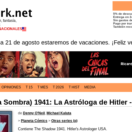
5% de descu
Entrega en 2
n, fantasía,
Sin gastos de
Pago por tran
t
También reco
RNACIONALES
 a 21 de agosto estaremos de vacaciones. ¡Feliz v
OPINIONES
T 15
T MES
T 2026
T HIST
MEDIA
Sombra) 1941: La Astróloga de Hitler 
de
Denny O’Neil
,
Michael Kaluta
>
Planeta Cómics
>
Otras series (p)
Contiene The Shadow 1941. Hitler's Astrologer USA.