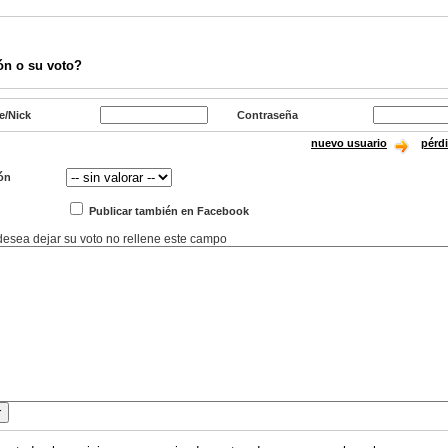
ón o su voto?
e/Nick
Contraseña
nuevo usuario
pérd
ón
Publicar también en Facebook
 desea dejar su voto no rellene este campo