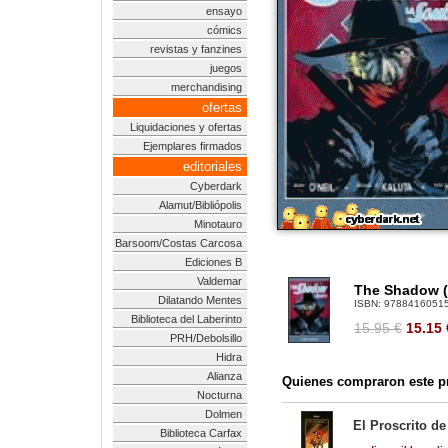
ensayo
cómics
revistas y fanzines
juegos
merchandising
ofertas
Liquidaciones y ofertas
Ejemplares firmados
editoriales
Cyberdark
Alamut/Bibliópolis
Minotauro
Barsoom/Costas Carcosa
Ediciones B
Valdemar
The Shadow (L
Dilatando Mentes
ISBN:
9788416051
Biblioteca del Laberinto
15.95 €
15.15
PRH/Debolsillo
Hidra
Alianza
Quienes compraron este pr
Nocturna
Dolmen
El Proscrito de
Biblioteca Carfax