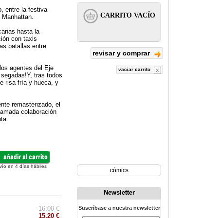
 entre la festiva
e Manhattan.
canas hasta la
ión con taxis
as batallas entre
revisar y comprar
los agentes del Eje
vaciar carrito
 segadas!Y, tras todos
 risa fría y hueca, y
nte remasterizado, el
clamada colaboración
ta.
vío en 4 días hábiles
cómics
Newsletter
16.00 €
Suscríbase a nuestra newsletter
15.20 €