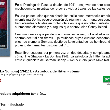
En el Domingo de Pascua de abril de 1941, una joven se abre paso,
muchedumbre, mientras corre por su vida a través de las calles d
Es una persecución que va desde las bulliciosas metrópolis ameri
mismísima Berlín, oscuro corazón de régimen nazi... una persecuc
traqueteantes y huidas en motocicleta en la que no faltan fantástic
submarinos alemanes y autogiros que sobrevuelan Coney Island.
Cual marionetas que penden de manos invisibles, ni los aliados ni 
sabrían decir si son títeres... ¡o muñecos cuyas cuerdas acabarán
ellos, se cierne la Sombra: dueño de la voluntad de los hombres, de
provisto de flamantes pistolas del .45.
Este libro recupera, por primera vez en dos décadas y completame
cómic The Shadow - La Sombra 1941: La astróloga de Hitler, la a
entre el guionista de Batman Denny O’Neil y el dibujante Mike Kalu
a Sombra) 1941: La Astróloga de Hitler - cómic
588
| 64 páginas | Tapa dura | 0.40 kg
€
En
oducto adquirieron también...
 Torn - ilustrado