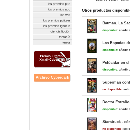
los premios pkd
los premios acc
Otros productos disponibl
los wfa
los premios pulitzer
Batman. La Sag
los premios ignotus
disponible:
añadir a
ciencia ficción
fantasía
terror
Las Espadas de
disponible:
añadir a
Premio Literario
Xatafi-Cyberdark
Pelúcidar en el
disponible:
añadir a
Archivo Cyberdark
Superman cont
no disponible:
solic
Doctor Extraño
disponible:
añadir a
Starstruck - có
no disponible:
solic