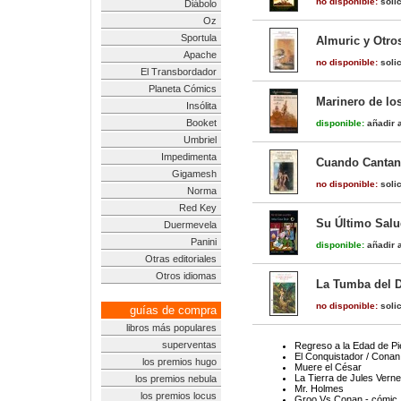
no disponible:
solic
Diábolo
Oz
Sportula
Almuric y Otro
Apache
no disponible:
solic
El Transbordador
Planeta Cómics
Marinero de los
Insólita
Booket
disponible:
añadir a
Umbriel
Impedimenta
Cuando Cantan 
Gigamesh
no disponible:
solic
Norma
Red Key
Su Último Sal
Duermevela
Panini
disponible:
añadir a
Otras editoriales
Otros idiomas
La Tumba del D
no disponible:
solic
guías de compra
libros más populares
superventas
Regreso a la Edad de Pie
El Conquistador / Conan
los premios hugo
Muere el César
La Tierra de Jules Verne
los premios nebula
Mr. Holmes
los premios locus
Groo Vs Conan - cómic