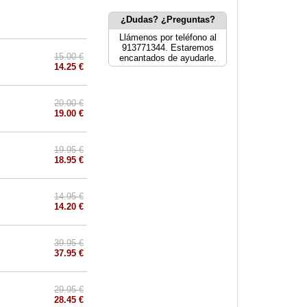
¿Dudas? ¿Preguntas?
Llámenos por teléfono al
913771344. Estaremos
15.00 €
encantados de ayudarle.
14.25 €
20.00 €
19.00 €
19.95 €
18.95 €
14.95 €
14.20 €
39.95 €
37.95 €
29.95 €
28.45 €