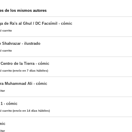
es de los mismos autores
a de Ra's al Ghul / DC Facsímil - cómic
l carrito
 Shahrazar - ilustrado
l carrito
 Centro de la Tierra - cómic
l carrito
(envío en 7 días hábiles)
ra Muhammad Ali - cómic
itar
 1 - cómic
l carrito
(envío en 14 días hábiles)
mic
itar