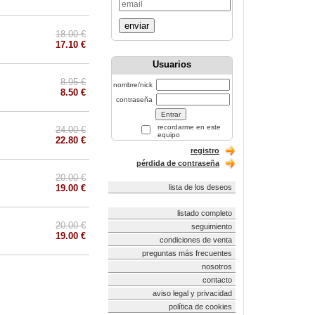
enviar
18.00 €
17.10 €
Usuarios
8.95 €
nombre/nick
8.50 €
contraseña
recordarme en este
24.00 €
equipo
22.80 €
registro
pérdida de contraseña
20.00 €
19.00 €
lista de los deseos
listado completo
20.00 €
seguimiento
19.00 €
condiciones de venta
preguntas más frecuentes
nosotros
contacto
aviso legal y privacidad
política de cookies