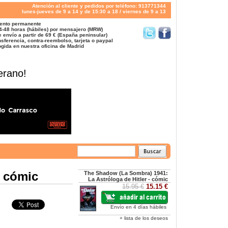
Atención al cliente y pedidos por teléfono: 913771344
lunes-jueves de 9 a 14 y de 15:30 a 18 / viernes de 9 a 13
ento permanente
4-48 horas (hábiles) por mensajero (MRW)
 envío a partir de 69 € (España peninsular)
sferencia, contra-reembolso, tarjeta o paypal
gida en nuestra oficina de Madrid
erano!
- cómic
The Shadow (La Sombra) 1941:
La Astróloga de Hitler - cómic
15.95 €
15.15 €
Envío en 4 días hábiles
+ lista de los deseos