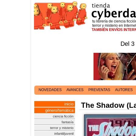
tu librería de ciencia ficció
terror y misterio en Interne
TAMBIÉN ENVÍOS INTE
Del 3
NOVEDADES
AVANCES
PREVENTAS
AUTORES
The Shadow (La 
inicio
género/temática
ciencia ficción
fantasía
terror y misterio
infantil/juvenil