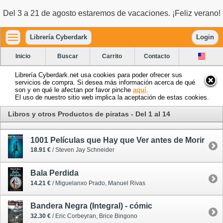
Del 3 a 21 de agosto estaremos de vacaciones. ¡Feliz verano!
Librería Cyberdark
Login
Inicio
Buscar
Carrito
Contacto
Librería Cyberdark.net usa cookies para poder ofrecer sus
servicios de compra. Si desea más información acerca de qué
son y en qué le afectan por favor pinche
aquí
.
El uso de nuestro sitio web implica la aceptación de estas cookies.
Libros y otros Productos de piratas - Del 1 al 14
1001 Películas que Hay que Ver antes de Morir
18.91 €
/ Steven Jay Schneider
Bala Perdida
14.21 €
/ Miguelanxo Prado, Manuel Rivas
Bandera Negra (Integral) - cómic
32.30 €
/ Eric Corbeyran, Brice Bingono