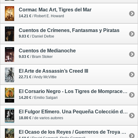
Cormac Mac Art, Tigres del Mar
14.21 €
/ Robert E. Howard
Cuentos de Crímenes, Fantasmas y Piratas
9.03 €
/ Daniel Defoe
Cuentos de Medianoche
9.03 €
/ Bram Stoker
El Arte de Assassin’s Creed III
22.71 €
/ Andy McVittie
El Corsario Negro - Los Tigres de Mompracem - El Rey del Mar
14.20 €
/ Emilio Salgari
El Fulgor Efímero. Una Pequeña Colección de Películas Clásicas de Culto
18.00 €
/ de varios autores
El Ocaso de los Reyes / Guerreros de Troya 3 - oferta