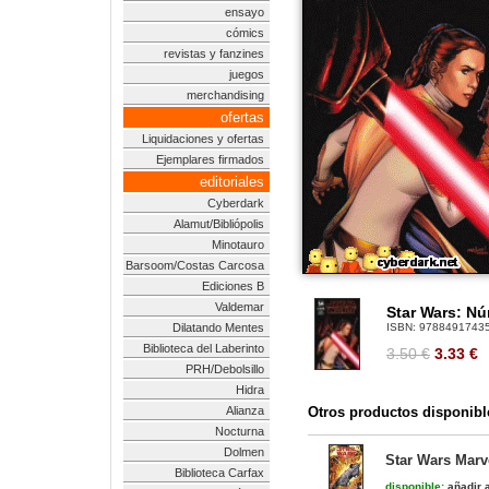
ensayo
cómics
revistas y fanzines
juegos
merchandising
ofertas
Liquidaciones y ofertas
Ejemplares firmados
editoriales
Cyberdark
Alamut/Bibliópolis
Minotauro
Barsoom/Costas Carcosa
Ediciones B
Valdemar
Star Wars: Nú
Dilatando Mentes
ISBN:
9788491743
Biblioteca del Laberinto
3.50 €
3.33
€
PRH/Debolsillo
Hidra
Alianza
Otros productos disponibl
Nocturna
Dolmen
Star Wars Marv
Biblioteca Carfax
disponible:
añadir a