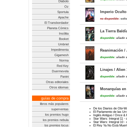
Diábolo
Oz
Imperio Oculto 
Sportula
Apache
no disponible:
solic
El Transbordador
Planeta Cómics
La Tierra Baldí
Insólita
disponible:
añadir a
Booket
Umbriel
Impedimenta
Reanimación / 
Gigamesh
disponible:
añadir a
Norma
Red Key
Linajes / Alien
Duermevela
Panini
disponible:
añadir a
Otras editoriales
Otros idiomas
Monarquías en 
disponible:
añadir a
guías de compra
libros más populares
De los Diarios de Obi-W
superventas
El Parlamento de las Urr
los premios hugo
Inglés Antiguo / Once & 
Star Wars: Integral 11 -
los premios nebula
Star Wars: Integral 10 -
los premios locus
El Rey Ya No Está Muert