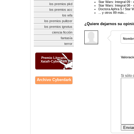
Star Wars: Integral 09 -
los premios pkd
Star Wars: Integral 08 -
Doctora Aphra 5 / Star 
los premios acc
... y otros 89 más...
los wfa
los premios pulitzer
¿Quiere dejarnos su opini
los premios ignotus
ciencia ficción
fantasía
Nombr
terror
Valoraci
Premio Literario
Xatafi-Cyberdark
Si sólo
Archivo Cyberdark