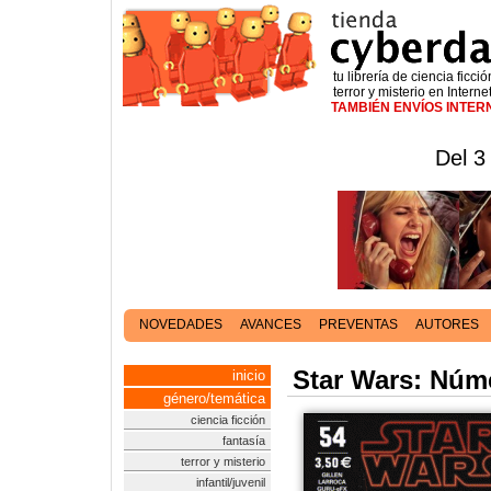
tu librería de ciencia ficció
terror y misterio en Interne
TAMBIÉN ENVÍOS INTE
Del 3
NOVEDADES
AVANCES
PREVENTAS
AUTORES
Star Wars: Núm
inicio
género/temática
ciencia ficción
fantasía
terror y misterio
infantil/juvenil