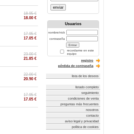
enviar
18.95 €
18.00 €
Usuarios
nombre/nick
17.95 €
17.05 €
contraseña
recordarme en este
23.00 €
equipo
21.85 €
registro
pérdida de contraseña
22.00 €
lista de los deseos
20.90 €
listado completo
seguimiento
17.95 €
condiciones de venta
17.05 €
preguntas más frecuentes
nosotros
contacto
aviso legal y privacidad
política de cookies