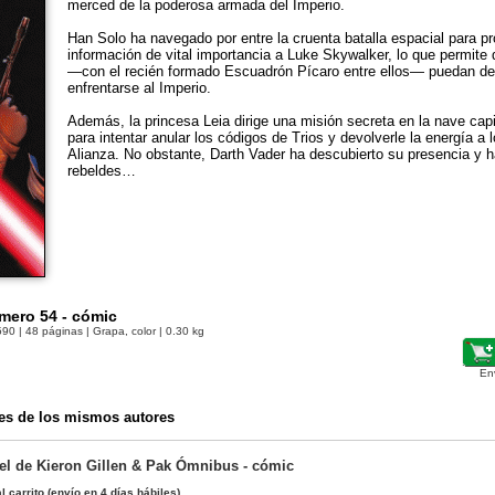
merced de la poderosa armada del Imperio.
Han Solo ha navegado por entre la cruenta batalla espacial para p
información de vital importancia a Luke Skywalker, lo que permite
—con el recién formado Escuadrón Pícaro entre ellos— puedan des
enfrentarse al Imperio.
Además, la princesa Leia dirige una misión secreta en la nave capit
para intentar anular los códigos de Trios y devolverle la energía a 
Alianza. No obstante, Darth Vader ha descubierto su presencia y h
rebeldes…
mero 54 - cómic
590
| 48 páginas | Grapa, color | 0.30 kg
En
es de los mismos autores
el de Kieron Gillen & Pak Ómnibus - cómic
l carrito
(envío en 4 días hábiles)