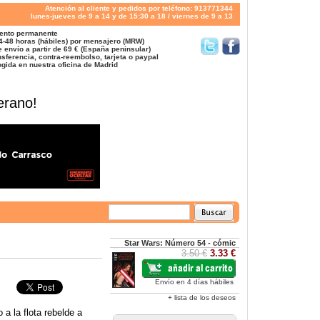
Atención al cliente y pedidos por teléfono: 913771344
lunes-jueves de 9 a 14 y de 15:30 a 18 / viernes de 9 a 13
ento permanente
4-48 horas (hábiles) por mensajero (MRW)
 envío a partir de 69 € (España peninsular)
sferencia, contra-reembolso, tarjeta o paypal
gida en nuestra oficina de Madrid
erano!
Star Wars: Número 54 - cómic
3.50 €
3.33 €
Envío en 4 días hábiles
+ lista de los deseos
 a la flota rebelde a