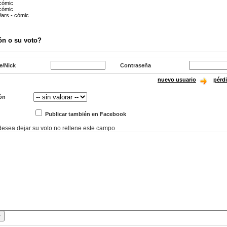
 cómic
 cómic
Wars - cómic
ón o su voto?
e/Nick
Contraseña
nuevo usuario
pérd
ón
Publicar también en Facebook
 desea dejar su voto no rellene este campo