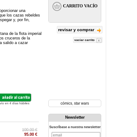
roporcionar una
 que los cazas rebeldes
pegar y, por fin,
revisar y comprar
ana de la flota imperial
los cruceros de la
vaciar carrito
a salido a cazar
cómics
,
star wars
vío en 4 días hábiles
Newsletter
Suscríbase a nuestra newsletter
100.00 €
95.00 €