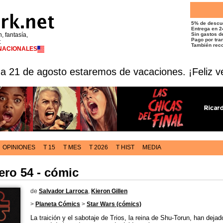
5% de descu
Entrega en 2
n, fantasía,
Sin gastos de
Pago por tran
t
También reco
RNACIONALES
 a 21 de agosto estaremos de vacaciones. ¡Feliz v
OPINIONES
T 15
T MES
T 2026
T HIST
MEDIA
ero 54 - cómic
de
Salvador Larroca
,
Kieron Gillen
>
Planeta Cómics
>
Star Wars (cómics)
La traición y el sabotaje de Trios, la reina de Shu-Torun, han dejado