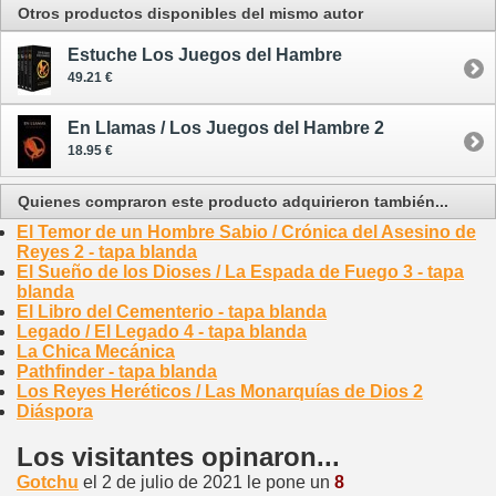
Otros productos disponibles del mismo autor
Estuche Los Juegos del Hambre
49.21 €
En Llamas / Los Juegos del Hambre 2
18.95 €
Quienes compraron este producto adquirieron también...
El Temor de un Hombre Sabio / Crónica del Asesino de
Reyes 2 - tapa blanda
El Sueño de los Dioses / La Espada de Fuego 3 - tapa
blanda
El Libro del Cementerio - tapa blanda
Legado / El Legado 4 - tapa blanda
La Chica Mecánica
Pathfinder - tapa blanda
Los Reyes Heréticos / Las Monarquías de Dios 2
Diáspora
Los visitantes opinaron...
Gotchu
el 2 de julio de 2021 le pone un
8