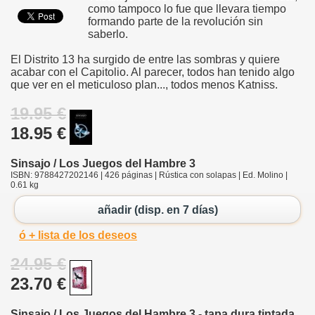
como tampoco lo fue que llevara tiempo
formando parte de la revolución sin
saberlo.
El Distrito 13 ha surgido de entre las sombras y quiere
acabar con el Capitolio. Al parecer, todos han tenido algo
que ver en el meticuloso plan..., todos menos Katniss.
19.95 €
18.95 €
Sinsajo / Los Juegos del Hambre 3
ISBN: 9788427202146 | 426 páginas | Rústica con solapas | Ed. Molino |
0.61 kg
añadir (disp. en 7 días)
ó + lista de los deseos
24.95 €
23.70 €
Sinsajo / Los Juegos del Hambre 3 - tapa dura tintada