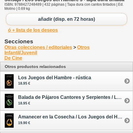
ISBN: 9788427248489 | 432 páginas | Tapa dura con cantos tintados | Ed.
Molino | 0.69 kg
añadir (disp. en 72 horas)
ó + lista de los deseos
Secciones
Otras colecciones / editoriales
>
Otros
Infantil/Juvenil
De Cine
Otros productos relacionados
Los Juegos del Hambre - rústica
18.95 €
Balada de Pájaros Cantores y Serpientes / Los Juegos del Hambre. Precuela - rústica
18.95 €
Amanecer en la Cosecha / Los Juegos del Hambre 4 - rústica
19.90 €