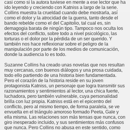
casi como si la autora tuviese en mente a ese lector que ha
ido leyendo y creciendo con Katniss a largo de la serie.
Collins muestra la crueldad cuando debe mostrarla, así
como el dolor y la atrocidad de la guerra, tanto desde el
bando rebelde como el del Capitolio, tal cual es, sin
demagogia barata de ningún tipo. Tampoco nos oculta los
efectos del conflicto, sobre todo a nivel psicológico, las
torturas o el dolor por la pérdida de un ser querido. Y
también nos hace reflexionar sobre el peligro de la
manipulación por parte de los medios de comunicación,
donde la audiencia lo es todo.
Suzanne Collins ha creado unas novelas que nos resultan
muy cercanas, con buenos diálogos y una prosa cuidada,
todo ello partiendo de una historia bien fundamentada.
Pero el corazón de la historia reside en su joven
protagonista Katniss, un personaje que logra transmitir sus
razonamientos y sentimientos al lector, una chica fuerte,
luchadora, pero también vulnerable, cuya personalidad
brilla con luz propia. Katniss está en el epicentro del
conflicto, pero al mismo tiempo, de forma paralela, se ve
envuelta en el triángulo amoroso formado Peeta, Gale y
ella misma. Las relaciones son más tensas que nunca, con
giro inesperado incluido, y sus sentimientos más confusos
que nunca. Pero Collins no abusa en este sentido, como