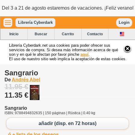
Del 3 a 21 de agosto estaremos de vacaciones. ¡Feliz verano!
Librería Cyberdark
Login
Inicio
Buscar
Carrito
Contacto
Librería Cyberdark.net usa cookies para poder ofrecer sus
servicios de compra. Si desea más información acerca de qué
son y en qué le afectan por favor pinche
aquí
.
El uso de nuestro sitio web implica la aceptación de estas cookies.
Sangrario
De
Andrés Abel
11.95 €
11.35 €
Sangrario
ISBN: 9788494832635 | 150 páginas | Rústica | 0.40 kg
añadir (disp. en 72 horas)
ó + lista de los deseos