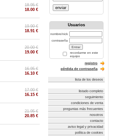
18.95 €
enviar
18.00 €
Usuarios
19.90 €
18.91 €
nombre/nick
contraseña
20.00 €
19.00 €
recordarme en este
equipo
registro
16.95 €
pérdida de contraseña
16.10 €
lista de los deseos
17.00 €
listado completo
16.15 €
seguimiento
condiciones de venta
preguntas más frecuentes
21.95 €
nosotros
20.85 €
contacto
aviso legal y privacidad
política de cookies