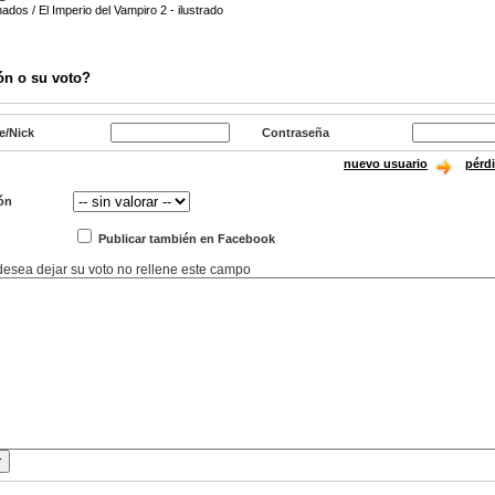
ados / El Imperio del Vampiro 2 - ilustrado
ón o su voto?
e/Nick
Contraseña
nuevo usuario
pérd
ón
Publicar también en Facebook
 desea dejar su voto no rellene este campo