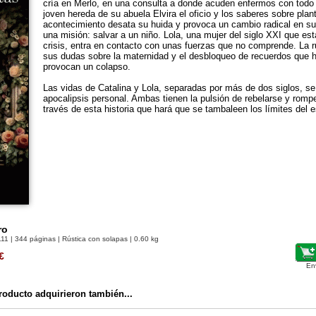
cría en Merlo, en una consulta a donde acuden enfermos con todo 
joven hereda de su abuela Elvira el oficio y los saberes sobre pla
acontecimiento desata su huida y provoca un cambio radical en su
una misión: salvar a un niño. Lola, una mujer del siglo XXI que es
crisis, entra en contacto con unas fuerzas que no comprende. La r
sus dudas sobre la maternidad y el desbloqueo de recuerdos que h
provocan un colapso.
Las vidas de Catalina y Lola, separadas por más de dos siglos, s
apocalipsis personal. Ambas tienen la pulsión de rebelarse y rompe
través de esta historia que hará que se tambaleen los límites del 
ro
111
| 344 páginas | Rústica con solapas | 0.60 kg
€
En
oducto adquirieron también...