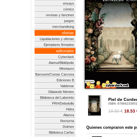
ensayo
cómics
revistas y fanzines
juegos
merchandising
ofertas
Liquidaciones y ofertas
Ejemplares firmados
editoriales
Cyberdark
Alamut/Bibliópolis
Minotauro
Barsoom/Costas Carcosa
Ediciones B
Valdemar
Dilatando Mentes
Biblioteca del Laberinto
Piel de Corde
PRH/Debolsillo
ISBN:
9788423365
Hidra
19.50 €
18.53
Alianza
Nocturna
Dolmen
Quienes compraron este pr
Biblioteca Carfax