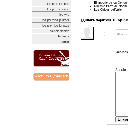
El Imperio de los Conden
los premios pkd
Nuestra Parte de Noche
los premios acc
Los Chicos del Valle
los wfa
¿Quiere dejarnos su opini
los premios pulitzer
los premios ignotus
ciencia ficción
Nombr
fantasía
terror
Valoraci
Premio Literario
Xatafi-Cyberdark
Si sólo
Archivo Cyberdark