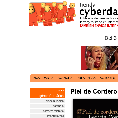
tu librería de ciencia ficció
terror y misterio en Interne
TAMBIÉN ENVÍOS INTE
Del 3
NOVEDADES
AVANCES
PREVENTAS
AUTORES
Piel de Cordero
inicio
género/temática
ciencia ficción
fantasía
terror y misterio
infantil/juvenil