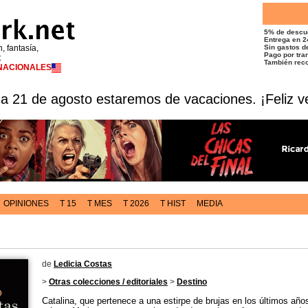
5% de descu
Entrega en 2
n, fantasía,
Sin gastos de
Pago por tran
t
También reco
RNACIONALES
 a 21 de agosto estaremos de vacaciones. ¡Feliz v
OPINIONES
T 15
T MES
T 2026
T HIST
MEDIA
de
Ledicia Costas
>
Otras colecciones / editoriales
>
Destino
Catalina, que pertenece a una estirpe de brujas en los últimos años