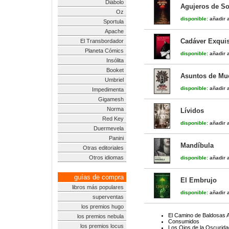
Diábolo
Agujeros de So
Oz
disponible:
añadir a
Sportula
Apache
Cadáver Exquis
El Transbordador
Planeta Cómics
disponible:
añadir a
Insólita
Booket
Asuntos de Mu
Umbriel
disponible:
añadir a
Impedimenta
Gigamesh
Norma
Lívidos
Red Key
disponible:
añadir a
Duermevela
Panini
Mandíbula
Otras editoriales
Otros idiomas
disponible:
añadir a
guías de compra
El Embrujo
libros más populares
disponible:
añadir a
superventas
los premios hugo
El Camino de Baldosas A
los premios nebula
Consumidos
los premios locus
Los Ojos de la Oscurida