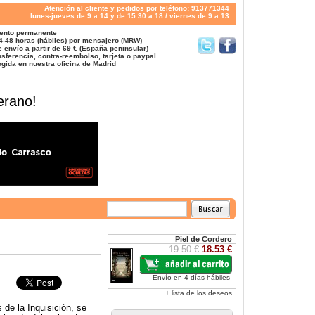
Atención al cliente y pedidos por teléfono: 913771344
lunes-jueves de 9 a 14 y de 15:30 a 18 / viernes de 9 a 13
ento permanente
4-48 horas (hábiles) por mensajero (MRW)
 envío a partir de 69 € (España peninsular)
sferencia, contra-reembolso, tarjeta o paypal
gida en nuestra oficina de Madrid
erano!
Piel de Cordero
19.50 €
18.53 €
Envío en 4 días hábiles
+ lista de los deseos
 de la Inquisición, se