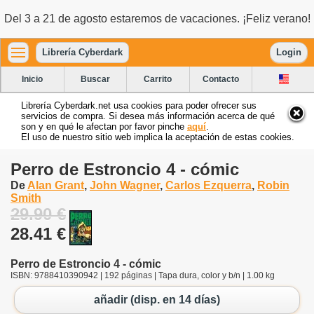
Del 3 a 21 de agosto estaremos de vacaciones. ¡Feliz verano!
Librería Cyberdark
Login
Inicio
Buscar
Carrito
Contacto
Librería Cyberdark.net usa cookies para poder ofrecer sus
servicios de compra. Si desea más información acerca de qué
son y en qué le afectan por favor pinche
aquí
.
El uso de nuestro sitio web implica la aceptación de estas cookies.
Perro de Estroncio 4 - cómic
De
Alan Grant
,
John Wagner
,
Carlos Ezquerra
,
Robin
Smith
29.90 €
28.41 €
Perro de Estroncio 4 - cómic
ISBN: 9788410390942 | 192 páginas | Tapa dura, color y b/n | 1.00 kg
añadir (disp. en 14 días)