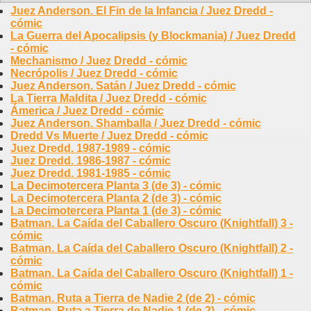
Juez Anderson. El Fin de la Infancia / Juez Dredd -
cómic
La Guerra del Apocalipsis (y Blockmania) / Juez Dredd
- cómic
Mechanismo / Juez Dredd - cómic
Necrópolis / Juez Dredd - cómic
Juez Anderson. Satán / Juez Dredd - cómic
La Tierra Maldita / Juez Dredd - cómic
Ámerica / Juez Dredd - cómic
Juez Anderson. Shamballa / Juez Dredd - cómic
Dredd Vs Muerte / Juez Dredd - cómic
Juez Dredd. 1987-1989 - cómic
Juez Dredd. 1986-1987 - cómic
Juez Dredd. 1981-1985 - cómic
La Decimotercera Planta 3 (de 3) - cómic
La Decimotercera Planta 2 (de 3) - cómic
La Decimotercera Planta 1 (de 3) - cómic
Batman. La Caída del Caballero Oscuro (Knightfall) 3 -
cómic
Batman. La Caída del Caballero Oscuro (Knightfall) 2 -
cómic
Batman. La Caída del Caballero Oscuro (Knightfall) 1 -
cómic
Batman. Ruta a Tierra de Nadie 2 (de 2) - cómic
Batman. Ruta a Tierra de Nadie 1 (de 2) - cómic