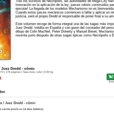
Tras los sucesos de Necrópolis, las autoridades de Mega-City han
innovación en la aplicación de la ley: jueces robots construidos pa
ejecutar! La llegada de los modelos Mechanismo no es bienvenida 
Cuando estos jueces mecánicos comiencen a fallar y aplicar un ret
justicia, será el propio Dredd el responsable de poner final a su a
Este volumen recoge de forma integral una de las sagas más import
Juez Dredd. Inédita en España y con guion del cocreador del per
dibujo de Colin MacNeil, Peter Doherty y Manuel Benet, Mechanis
noventa justo después de otras sagas épicas como Necrópolis o El
 Juez Dredd - cómic
073
| 176 páginas | Tapa dura, color | 0.60 kg
€
Env
dos
e / Juez Dredd - cómic
l carrito
(envío en 14 días hábiles)