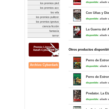
disponible:
añadir a
los premios pkd
los premios acc
los wfa
Con Uñas y Die
los premios pulitzer
disponible:
añadir a
los premios ignotus
ciencia ficción
La Guerra del 
fantasía
disponible:
añadir a
terror
Premio Literario
Otros productos disponibl
Xatafi-Cyberdark
Perro de Estro
Archivo Cyberdark
disponible:
añadir a
Perro de Estro
disponible:
añadir a
Predator. La Et
disponible:
añadir a