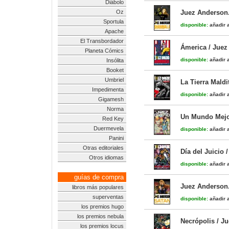
Diábolo
Oz
Juez Anderson.
Sportula
disponible:
añadir a
Apache
El Transbordador
Ámerica / Juez
Planeta Cómics
disponible:
añadir a
Insólita
Booket
Umbriel
La Tierra Maldi
Impedimenta
disponible:
añadir a
Gigamesh
Norma
Un Mundo Mejor
Red Key
Duermevela
disponible:
añadir a
Panini
Otras editoriales
Día del Juicio 
Otros idiomas
disponible:
añadir a
guías de compra
Juez Anderson.
libros más populares
superventas
disponible:
añadir a
los premios hugo
los premios nebula
Necrópolis / J
los premios locus