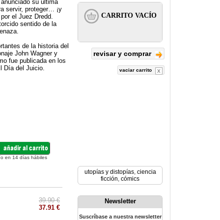
 anunciado su última
ra servir, proteger… ¡y
por el Juez Dredd.
orcido sentido de la
menaza.
antes de la historia del
sonaje John Wagner y
revisar y comprar
mo fue publicada en los
 Día del Juicio.
vaciar carrito
ío en 14 días hábiles
utopías y distopías
,
ciencia
ficción
,
cómics
39.90 €
Newsletter
37.91 €
Suscríbase a nuestra newsletter