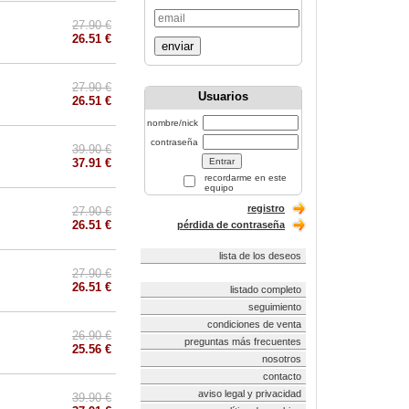
27.90 €
26.51 €
enviar
27.90 €
Usuarios
26.51 €
nombre/nick
contraseña
39.90 €
37.91 €
recordarme en este
equipo
registro
27.90 €
26.51 €
pérdida de contraseña
lista de los deseos
27.90 €
26.51 €
listado completo
seguimiento
condiciones de venta
26.90 €
preguntas más frecuentes
25.56 €
nosotros
contacto
aviso legal y privacidad
39.90 €