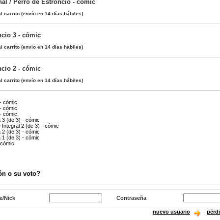
al / Perro de Estroncio - cómic
l carrito
(envío en 14 días hábiles)
ncio 3 - cómic
l carrito
(envío en 14 días hábiles)
ncio 2 - cómic
l carrito
(envío en 14 días hábiles)
- cómic
- cómic
- cómic
 3 (de 3) - cómic
 Integral 2 (de 3) - cómic
 2 (de 3) - cómic
 1 (de 3) - cómic
 cómic
ón o su voto?
e/Nick
Contraseña
nuevo usuario
pérd