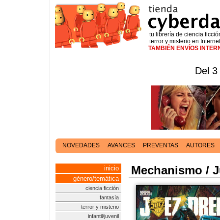
tu librería de ciencia ficció
terror y misterio en Interne
TAMBIÉN ENVÍOS INTE
Del 3
NOVEDADES
AVANCES
PREVENTAS
AUTORES
Mechanismo / J
inicio
género/temática
ciencia ficción
fantasía
terror y misterio
infantil/juvenil