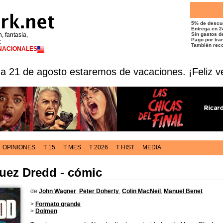
5% de descu
Entrega en 2
n, fantasía,
Sin gastos de
Pago por tran
t
También reco
RNACIONALES
 a 21 de agosto estaremos de vacaciones. ¡Feliz v
OPINIONES
T 15
T MES
T 2026
T HIST
MEDIA
uez Dredd - cómic
de
John Wagner
,
Peter Doherty
,
Colin MacNeil
,
Manuel Benet
>
Formato grande
>
Dolmen