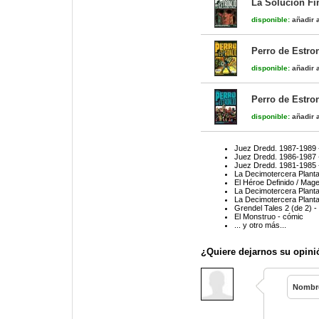
La Solución Fin
disponible:
añadir a
Perro de Estro
disponible:
añadir a
Perro de Estro
disponible:
añadir a
Juez Dredd. 1987-1989 
Juez Dredd. 1986-1987 
Juez Dredd. 1981-1985 
La Decimotercera Planta
El Héroe Definido / Mage
La Decimotercera Planta
La Decimotercera Planta
Grendel Tales 2 (de 2) -
El Monstruo - cómic
... y otro más...
¿Quiere dejarnos su opini
Nombr