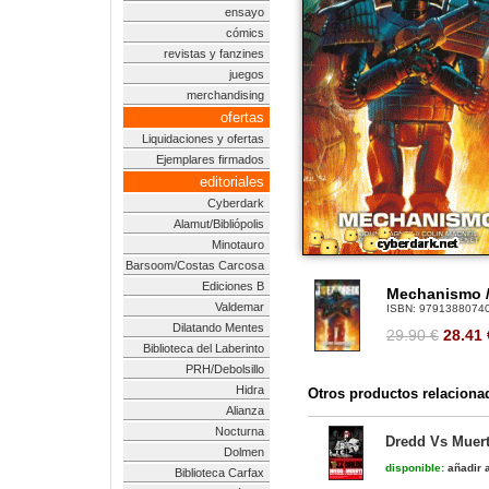
ensayo
cómics
revistas y fanzines
juegos
merchandising
ofertas
Liquidaciones y ofertas
Ejemplares firmados
editoriales
Cyberdark
Alamut/Bibliópolis
Minotauro
Barsoom/Costas Carcosa
Ediciones B
Mechanismo /
Valdemar
ISBN:
9791388074
Dilatando Mentes
29.90 €
28.41
Biblioteca del Laberinto
PRH/Debolsillo
Hidra
Otros productos relaciona
Alianza
Nocturna
Dredd Vs Muert
Dolmen
disponible:
añadir a
Biblioteca Carfax