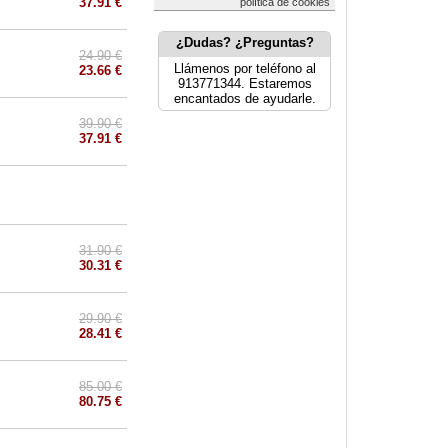
37.91 €
política de cookies
¿Dudas? ¿Preguntas?
24.90 €
Llámenos por teléfono al
23.66 €
913771344. Estaremos
encantados de ayudarle.
39.90 €
37.91 €
31.90 €
30.31 €
29.90 €
28.41 €
85.00 €
80.75 €