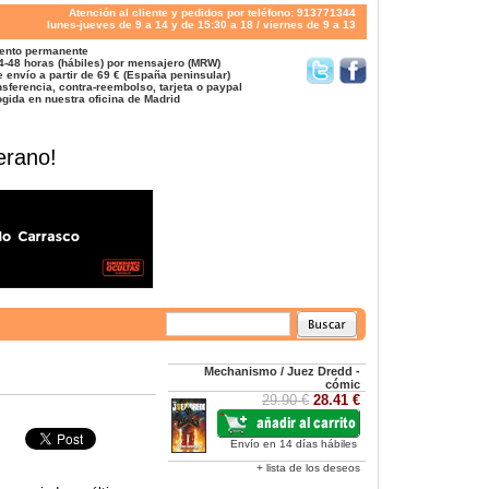
Atención al cliente y pedidos por teléfono: 913771344
lunes-jueves de 9 a 14 y de 15:30 a 18 / viernes de 9 a 13
ento permanente
4-48 horas (hábiles) por mensajero (MRW)
 envío a partir de 69 € (España peninsular)
sferencia, contra-reembolso, tarjeta o paypal
gida en nuestra oficina de Madrid
erano!
Mechanismo / Juez Dredd -
cómic
29.90 €
28.41 €
Envío en 14 días hábiles
+ lista de los deseos