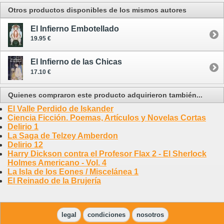
Otros productos disponibles de los mismos autores
El Infierno Embotellado
19.95 €
El Infierno de las Chicas
17.10 €
Quienes compraron este producto adquirieron también...
El Valle Perdido de Iskander
Ciencia Ficción. Poemas, Artículos y Novelas Cortas
Delirio 1
La Saga de Telzey Amberdon
Delirio 12
Harry Dickson contra el Profesor Flax 2 - El Sherlock
Holmes Americano - Vol. 4
La Isla de los Eones / Miscelánea 1
El Reinado de la Brujería
legal
condiciones
nosotros