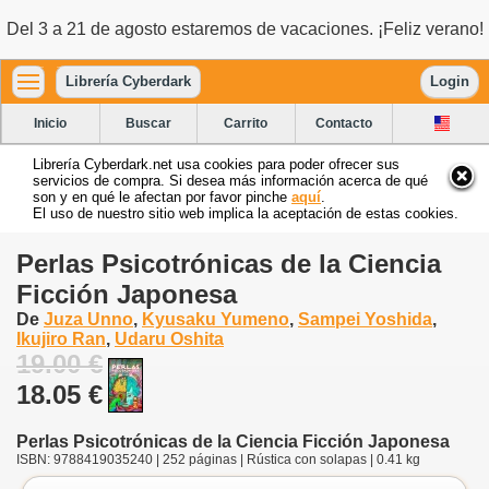
Del 3 a 21 de agosto estaremos de vacaciones. ¡Feliz verano!
Librería Cyberdark
Login
Inicio
Buscar
Carrito
Contacto
Librería Cyberdark.net usa cookies para poder ofrecer sus
servicios de compra. Si desea más información acerca de qué
son y en qué le afectan por favor pinche
aquí
.
El uso de nuestro sitio web implica la aceptación de estas cookies.
Perlas Psicotrónicas de la Ciencia
Ficción Japonesa
De
Juza Unno
,
Kyusaku Yumeno
,
Sampei Yoshida
,
Ikujiro Ran
,
Udaru Oshita
19.00 €
18.05 €
Perlas Psicotrónicas de la Ciencia Ficción Japonesa
ISBN: 9788419035240 | 252 páginas | Rústica con solapas | 0.41 kg