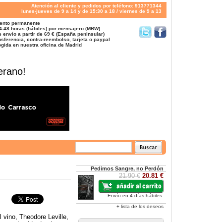
Atención al cliente y pedidos por teléfono: 913771344
lunes-jueves de 9 a 14 y de 15:30 a 18 / viernes de 9 a 13
ento permanente
4-48 horas (hábiles) por mensajero (MRW)
 envío a partir de 69 € (España peninsular)
sferencia, contra-reembolso, tarjeta o paypal
gida en nuestra oficina de Madrid
erano!
Pedimos Sangre, no Perdón
21.90 €
20.81 €
Envío en 4 días hábiles
+ lista de los deseos
 vino, Theodore Leville,