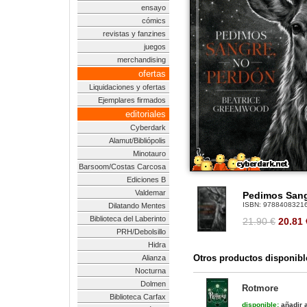
ensayo
cómics
revistas y fanzines
juegos
merchandising
ofertas
Liquidaciones y ofertas
Ejemplares firmados
editoriales
Cyberdark
Alamut/Bibliópolis
Minotauro
Barsoom/Costas Carcosa
Ediciones B
Valdemar
Pedimos Sang
ISBN:
9788408321
Dilatando Mentes
Biblioteca del Laberinto
21.90 €
20.81
PRH/Debolsillo
Hidra
Otros productos disponibl
Alianza
Nocturna
Dolmen
Rotmore
Biblioteca Carfax
disponible:
añadir a