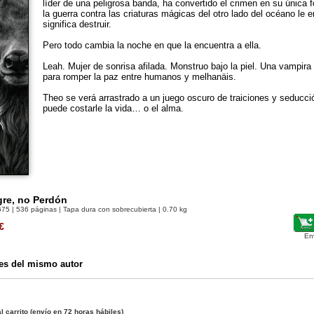
líder de una peligrosa banda, ha convertido el crimen en su única
la guerra contra las criaturas mágicas del otro lado del océano le 
significa destruir.
Pero todo cambia la noche en que la encuentra a ella.
Leah. Mujer de sonrisa afilada. Monstruo bajo la piel. Una vampira
para romper la paz entre humanos y melhanäis.
Theo se verá arrastrado a un juego oscuro de traiciones y seducc
puede costarle la vida… o el alma.
re, no Perdón
675
| 536 páginas | Tapa dura con sobrecubierta | 0.70 kg
€
En
es del mismo autor
l carrito
(envío en 72 horas hábiles)