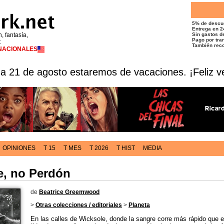
5% de descu
Entrega en 2
n, fantasía,
Sin gastos de
Pago por tran
t
También reco
RNACIONALES
 a 21 de agosto estaremos de vacaciones. ¡Feliz v
OPINIONES
T 15
T MES
T 2026
T HIST
MEDIA
, no Perdón
de
Beatrice Greemwood
>
Otras colecciones / editoriales
>
Planeta
En las calles de Wicksole, donde la sangre corre más rápido que el