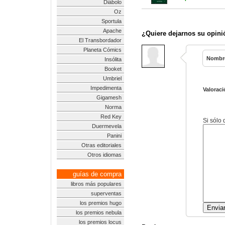
Diábolo
Oz
Sportula
Apache
¿Quiere dejarnos su opini
El Transbordador
Planeta Cómics
Nombr
Insólita
Booket
Umbriel
Impedimenta
Valoraci
Gigamesh
Norma
Red Key
Si sólo
Duermevela
Panini
Otras editoriales
Otros idiomas
guías de compra
libros más populares
superventas
los premios hugo
los premios nebula
los premios locus