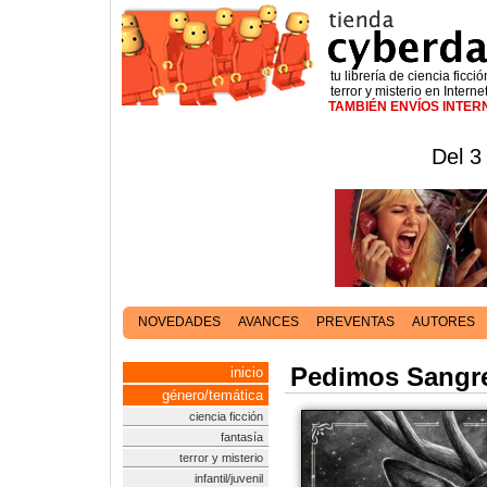
tu librería de ciencia ficció
terror y misterio en Interne
TAMBIÉN ENVÍOS INTE
Del 3
NOVEDADES
AVANCES
PREVENTAS
AUTORES
Pedimos Sangre
inicio
género/temática
ciencia ficción
fantasía
terror y misterio
infantil/juvenil