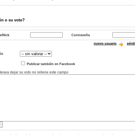
ón o su voto?
e/Nick
Contraseña
nuevo usuario
pérd
ón
Publicar también en Facebook
 desea dejar su voto no rellene este campo