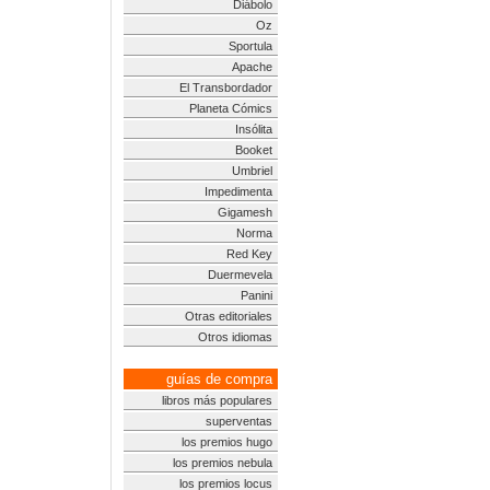
Diábolo
Oz
Sportula
Apache
El Transbordador
Planeta Cómics
Insólita
Booket
Umbriel
Impedimenta
Gigamesh
Norma
Red Key
Duermevela
Panini
Otras editoriales
Otros idiomas
guías de compra
libros más populares
superventas
los premios hugo
los premios nebula
los premios locus