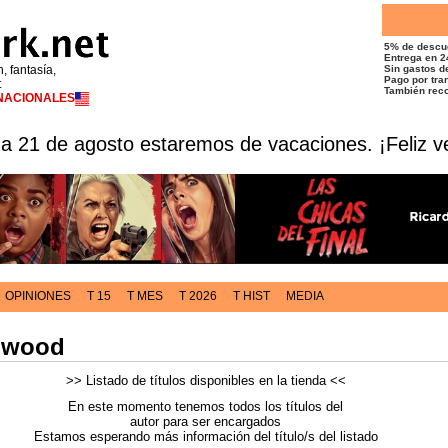
5% de descu
Entrega en 2
n, fantasía,
Sin gastos de
Pago por tran
t
También reco
RNACIONALES
 a 21 de agosto estaremos de vacaciones. ¡Feliz v
OPINIONES
T 15
T MES
T 2026
T HIST
MEDIA
mwood
>> Listado de títulos disponibles en la tienda <<
En este momento tenemos todos los títulos del
autor para ser encargados
Estamos esperando más información del título/s del listado