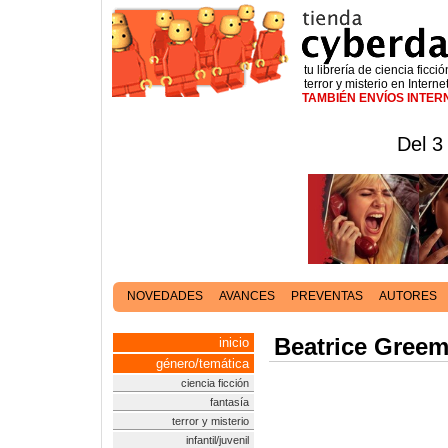
tu librería de ciencia ficció
terror y misterio en Interne
TAMBIÉN ENVÍOS INTE
Del 3
NOVEDADES
AVANCES
PREVENTAS
AUTORES
Beatrice Gree
inicio
género/temática
ciencia ficción
fantasía
terror y misterio
infantil/juvenil