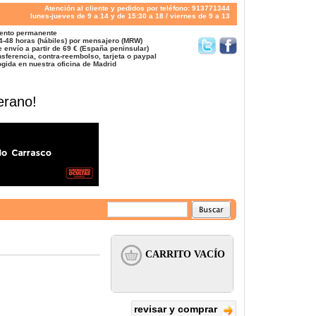
Atención al cliente y pedidos por teléfono: 913771344
lunes-jueves de 9 a 14 y de 15:30 a 18 / viernes de 9 a 13
ento permanente
4-48 horas (hábiles) por mensajero (MRW)
 envío a partir de 69 € (España peninsular)
sferencia, contra-reembolso, tarjeta o paypal
gida en nuestra oficina de Madrid
erano!
revisar y comprar