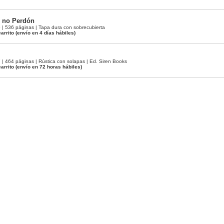
 no Perdón
 536 páginas | Tapa dura con sobrecubierta
arrito
(envío en 4 días hábiles)
 464 páginas | Rústica con solapas | Ed. Siren Books
arrito
(envío en 72 horas hábiles)