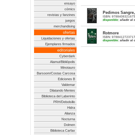
ensayo
cómics
Pedimos Sangre,
revistas y fanzines
ISBN: 9788408321675 |
disponible:
añadir al c
juegos
merchandising
ofertas
Rotmore
ISBN: 9788412723717 |
Liquidaciones y ofertas
disponible:
añadir al c
Ejemplares firmados
editoriales
Cyberdark
Alamut/Bibliópolis
Minotauro
Barsoom/Costas Carcosa
Ediciones B
Valdemar
Dilatando Mentes
Biblioteca del Laberinto
PRH/Debolsillo
Hidra
Alianza
Nocturna
Dolmen
Biblioteca Carfax