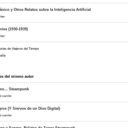
ico y Otros Relatos sobre la Inteligencia Artificial
itar
ries (1930-1939)
itar
orias de Viajeros del Tiempo
paña
es del mismo autor
mos… Steampunk
l carrito
ros (Y Siervos de un Dios Digital)
l carrito
ro y Sangre. Relatos de Terror Steampunk