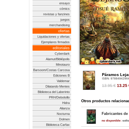
ensayo
cómics
revistas y fanzines
juegos
merchandising
ofertas
Liquidaciones y ofertas
Ejemplares firmados
editoriales
Cyberdark
Alamut/Bibliópolis
Minotauro
Barsoom/Costas Carcosa
Páramos Lej
Ediciones B
ISBN:
9788494296
Valdemar
13.95 €
13.25
Dilatando Mentes
Biblioteca del Laberinto
PRH/Debolsillo
Otros productos relaciona
Hidra
Alianza
Fabricantes de
Nocturna
Dolmen
no disponible:
solic
Biblioteca Carfax