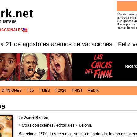
5% de descu
Entrega en 2
n, fantasía,
Sin gastos de
Pago por tran
t
También reco
RNACIONALES
 a 21 de agosto estaremos de vacaciones. ¡Feliz v
OPINIONES
T 15
T MES
T 2026
T HIST
MEDIA
os
de
Josué Ramos
>
Otras colecciones / editoriales
>
Kelonia
Barcelona, 1900. Los recursos se están agotando, la contaminación