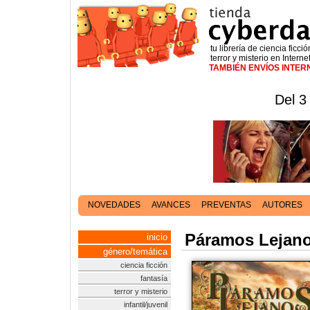
tu librería de ciencia ficció
terror y misterio en Interne
TAMBIÉN ENVÍOS INTE
Del 3
NOVEDADES
AVANCES
PREVENTAS
AUTORES
Páramos Lejan
inicio
género/temática
ciencia ficción
fantasía
terror y misterio
infantil/juvenil