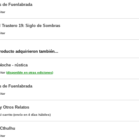
os de Fuenlabrada
itar
l Trastero 19: Siglo de Sombras
itar
oducto adquirieron también...
Noche - rústica
itar
(
disponible en otras ediciones
)
os de Fuenlabrada
itar
y Otros Relatos
l carrito
(envío en 4 días hábiles)
 Cthulhu
itar