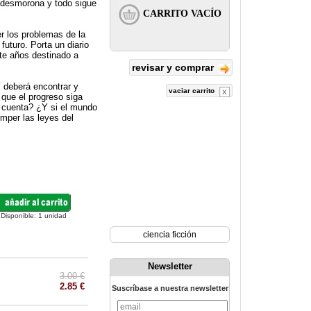
e desmorona y todo sigue
r los problemas de la
futuro. Porta un diario
te años destinado a
revisar y comprar
í deberá encontrar y
vaciar carrito
 que el progreso siga
u cuenta? ¿Y si el mundo
mper las leyes del
Disponible:
1
unidad
ciencia ficción
Newsletter
3.00 €
2.85 €
Suscríbase a nuestra newsletter