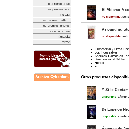
los premios pkd
los premios acc
El Abismo Mecán
los wfa
no disponible:
solic
los premios pulitzer
los premios ignotus
Astounding Sto
ciencia ficción
no disponible:
solic
fantasía
terror
Cronotemia y Otras Hist
Los Indeseables
Premio Literario
Sherlock Holmes en Es
Xatafi-Cyberdark
Bienvenidos al Sabbath
Hondo
Frío
Archivo Cyberdark
Otros productos disponibl
Y Si lo Conta
disponible:
añadir a
De Espejos Neg
disponible:
añadir a
Ácronos de Ace