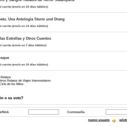
l carrito
(envío en 10 días hábiles)
etu. Una Antología Sturm und Drang
l carrito
(envío en 10 días hábiles)
 las Estrellas y Otros Cuentos
l carrito
(envío en 7 días hábiles)
osque
l carrito
(envío en 10 días hábiles)
 Relatos
tros Relatos de Viajes Interestelares
iclo de los Mitos
ón o su voto?
e/Nick
Contraseña
nuevo usuario
pérd