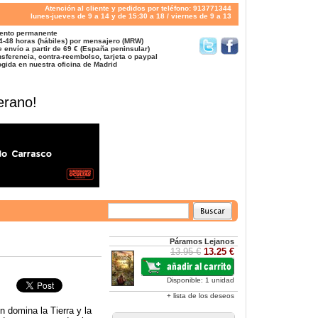
Atención al cliente y pedidos por teléfono: 913771344
lunes-jueves de 9 a 14 y de 15:30 a 18 / viernes de 9 a 13
ento permanente
4-48 horas (hábiles) por mensajero (MRW)
 envío a partir de 69 € (España peninsular)
sferencia, contra-reembolso, tarjeta o paypal
gida en nuestra oficina de Madrid
erano!
Páramos Lejanos
13.95 €
13.25 €
Disponible: 1 unidad
+ lista de los deseos
 domina la Tierra y la