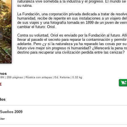
naturaleza vive sometida a la industria y el progreso. El mundo s
su rutina.
La Fundación, una corporación privada dedicada a tratar de resolve
humanidad, recibe de repente en sus instalaciones a un viajero del 
de sus viajes y una fotografía tomada en 1899 de un joven de vein
cambiar el futuro: Oriol.
Contra su voluntad, Oriol es enviado por la Fundación al futuro. All
llevar al pasado el secreto para reparar la contaminación y permitir
adelante. Pero ¿y si la naturaleza ya ha reparado las cosas por s
futuro vive mejor sin progreso ni humanidad? ¿Merecerá la pena ro
destino para recuperar una civilización perdida entre las cenizas?
anos
499
| 268 páginas | Rústica con solapas | Ed. Kelonia | 0.32 kg
€
dos
 Sueños 2009
itar