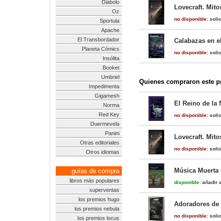
Diábolo
Lovecraft. Mit
Oz
no disponible:
solic
Sportula
Apache
El Transbordador
Calabazas en e
Planeta Cómics
no disponible:
solic
Insólita
Booket
Umbriel
Quienes compraron este pr
Impedimenta
Gigamesh
El Reino de la 
Norma
Red Key
no disponible:
solic
Duermevela
Panini
Lovecraft. Mit
Otras editoriales
no disponible:
solic
Otros idiomas
Música Muerta 
guías de compra
libros más populares
disponible:
añadir a
superventas
los premios hugo
Adoradores de
los premios nebula
no disponible:
solic
los premios locus