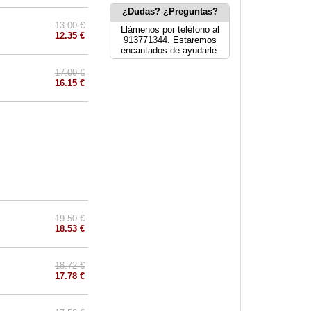
¿Dudas? ¿Preguntas?
13.00 €
Llámenos por teléfono al
12.35 €
913771344. Estaremos
encantados de ayudarle.
17.00 €
16.15 €
19.50 €
18.53 €
18.72 €
17.78 €