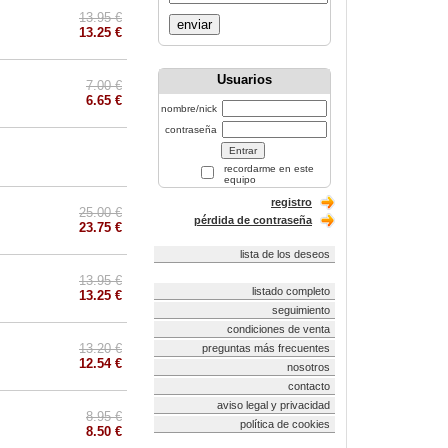
13.95 €
enviar
13.25 €
Usuarios
7.00 €
6.65 €
nombre/nick
contraseña
recordarme en este
equipo
registro
25.00 €
pérdida de contraseña
23.75 €
lista de los deseos
13.95 €
listado completo
13.25 €
seguimiento
condiciones de venta
13.20 €
preguntas más frecuentes
12.54 €
nosotros
contacto
aviso legal y privacidad
8.95 €
política de cookies
8.50 €