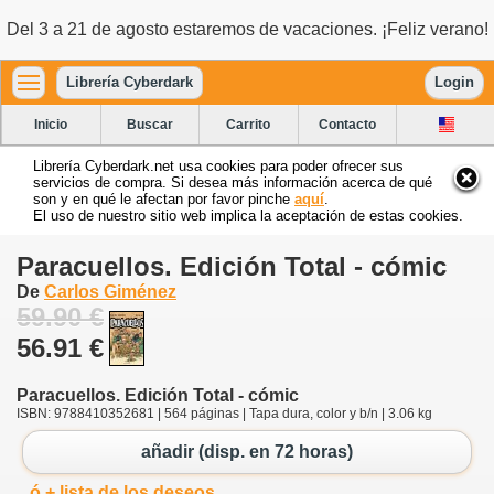
Del 3 a 21 de agosto estaremos de vacaciones. ¡Feliz verano!
Librería Cyberdark
Login
Inicio
Buscar
Carrito
Contacto
Librería Cyberdark.net usa cookies para poder ofrecer sus
servicios de compra. Si desea más información acerca de qué
son y en qué le afectan por favor pinche
aquí
.
El uso de nuestro sitio web implica la aceptación de estas cookies.
Paracuellos. Edición Total - cómic
De
Carlos Giménez
59.90 €
56.91 €
Paracuellos. Edición Total - cómic
ISBN: 9788410352681 | 564 páginas | Tapa dura, color y b/n | 3.06 kg
añadir (disp. en 72 horas)
ó + lista de los deseos