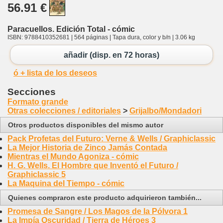
56.91 €
Paracuellos. Edición Total - cómic
ISBN: 9788410352681 | 564 páginas | Tapa dura, color y b/n | 3.06 kg
añadir (disp. en 72 horas)
ó + lista de los deseos
Secciones
Formato grande
Otras colecciones / editoriales
>
Grijalbo/Mondadori
Otros productos disponibles del mismo autor
Pack Profetas del Futuro: Verne & Wells / Graphiclassic
La Mejor Historia de Zinco Jamás Contada
Mientras el Mundo Agoniza - cómic
H. G. Wells. El Hombre que Inventó el Futuro /
Graphiclassic 5
La Maquina del Tiempo - cómic
Quienes compraron este producto adquirieron también...
Promesa de Sangre / Los Magos de la Pólvora 1
La Impía Oscuridad / Tierra de Héroes 3