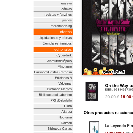
ensayo
cómics
revistas y fanzines
juegos
merchandising
ofertas
Liquidaciones y ofertas
Ejemplares firmados
editoriales
Cyberdark
Alamut/Bibliópolis
Minotauro
Barsoom/Costas Carcosa
Ediciones B
Valdemar
On the Way to 
Dilatando Mentes
ISBN:
9788491736
Biblioteca del Laberinto
20.00 €
19.00
PRH/Debolsillo
Hidra
Alianza
Otros productos relaciona
Nocturna
Dolmen
La Leyenda Fina
Biblioteca Carfax
no disponible:
solic