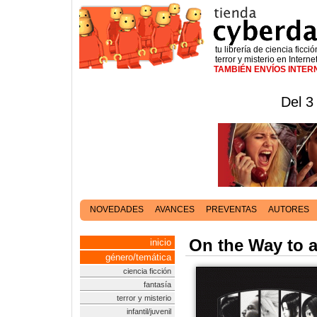
tu librería de ciencia ficció
terror y misterio en Interne
TAMBIÉN ENVÍOS INTE
Del 3
NOVEDADES
AVANCES
PREVENTAS
AUTORES
On the Way to a
inicio
género/temática
ciencia ficción
fantasía
terror y misterio
infantil/juvenil