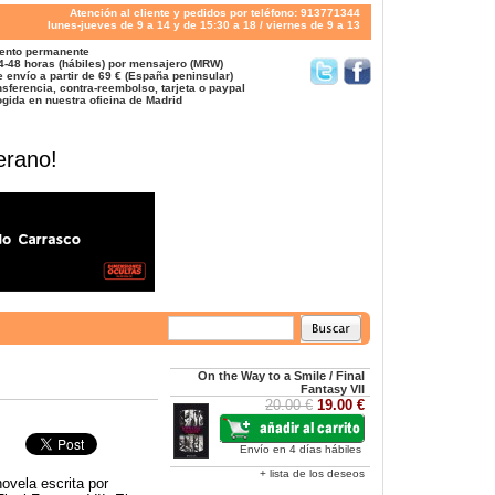
Atención al cliente y pedidos por teléfono: 913771344
lunes-jueves de 9 a 14 y de 15:30 a 18 / viernes de 9 a 13
ento permanente
4-48 horas (hábiles) por mensajero (MRW)
 envío a partir de 69 € (España peninsular)
sferencia, contra-reembolso, tarjeta o paypal
gida en nuestra oficina de Madrid
erano!
On the Way to a Smile / Final
Fantasy VII
20.00 €
19.00 €
Envío en 4 días hábiles
+ lista de los deseos
ovela escrita por