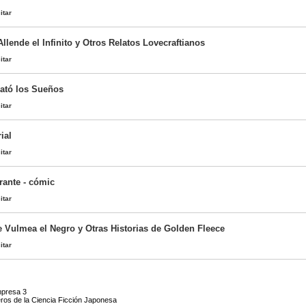
itar
Allende el Infinito y Otros Relatos Lovecraftianos
itar
ató los Sueños
itar
ial
itar
rante - cómic
itar
 Vulmea el Negro y Otras Historias de Golden Fleece
itar
mpresa 3
eros de la Ciencia Ficción Japonesa