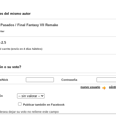
es del mismo autor
 Pasados / Final Fantasy VII Remake
itar
-2.5
l carrito
(envío en 4 días hábiles)
ón o su voto?
e/Nick
Contraseña
nuevo usuario
pérd
ón
Publicar también en Facebook
 desea dejar su voto no rellene este campo