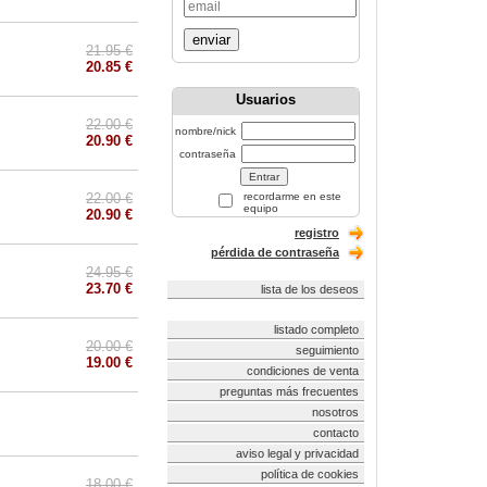
enviar
21.95 €
20.85 €
Usuarios
22.00 €
nombre/nick
20.90 €
contraseña
22.00 €
recordarme en este
equipo
20.90 €
registro
pérdida de contraseña
24.95 €
23.70 €
lista de los deseos
listado completo
20.00 €
seguimiento
19.00 €
condiciones de venta
preguntas más frecuentes
nosotros
contacto
aviso legal y privacidad
política de cookies
18.00 €