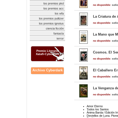
los premios pkd
no disponible:
solic
los premios acc
los wfa
La Criatura de 
los premios pulitzer
no disponible:
solic
los premios ignotus
ciencia ficción
fantasía
La Mano que M
terror
no disponible:
solic
Premio Literario
Cosmos. El Ser
Xatafi-Cyberdark
no disponible:
solic
Archivo Cyberdark
El Caballero Er
no disponible:
solic
La Venganza de
no disponible:
solic
Amor Eterno
Todos los Santos
Ánima Barda / Edición I
Destellos de Luna. Pion