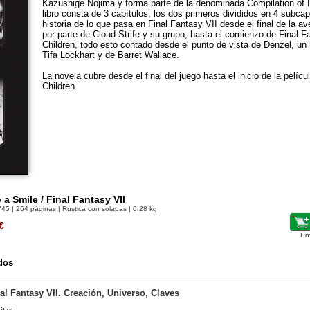
Kazushige Nojima y forma parte de la denominada Compilation of F
libro consta de 3 capítulos, los dos primeros divididos en 4 subcap
historia de lo que pasa en Final Fantasy VII desde el final de la a
por parte de Cloud Strife y su grupo, hasta el comienzo de Final F
Children, todo esto contado desde el punto de vista de Denzel, un
Tifa Lockhart y de Barret Wallace.
La novela cubre desde el final del juego hasta el inicio de la pelíc
Children.
a Smile / Final Fantasy VII
745
| 264 páginas | Rústica con solapas | 0.28 kg
€
En
dos
l Fantasy VII. Creación, Universo, Claves
itar