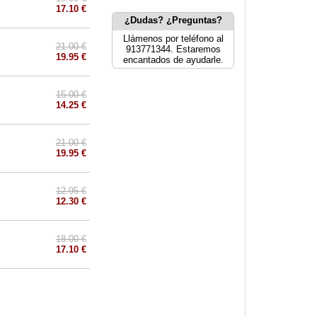
17.10 €
¿Dudas? ¿Preguntas?
Llámenos por teléfono al
21.00 €
913771344. Estaremos
19.95 €
encantados de ayudarle.
15.00 €
14.25 €
21.00 €
19.95 €
12.95 €
12.30 €
18.00 €
17.10 €