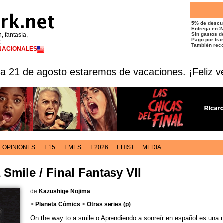
5% de descu
Entrega en 2
n, fantasía,
Sin gastos de
Pago por tran
t
También reco
RNACIONALES
 a 21 de agosto estaremos de vacaciones. ¡Feliz v
OPINIONES
T 15
T MES
T 2026
T HIST
MEDIA
 Smile / Final Fantasy VII
de
Kazushige Nojima
>
Planeta Cómics
>
Otras series (p)
On the way to a smile o Aprendiendo a sonreír en español es una n