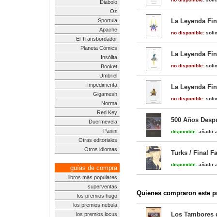
Diábolo
Oz
Sportula
La Leyenda Fina
Apache
no disponible:
solic
El Transbordador
Planeta Cómics
La Leyenda Fin
Insólita
no disponible:
solic
Booket
Umbriel
Impedimenta
La Leyenda Fin
Gigamesh
no disponible:
solic
Norma
Red Key
500 Años Despu
Duermevela
Panini
disponible:
añadir a
Otras editoriales
Otros idiomas
Turks / Final Fa
disponible:
añadir a
guías de compra
libros más populares
superventas
Quienes compraron este pr
los premios hugo
los premios nebula
Los Tambores d
los premios locus