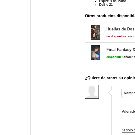
Espíritus de Marte
Delirio 21
Otros productos disponibl
Huellas de Dos
no disponible:
solic
Final Fantasy X
disponible:
añadir a
¿Quiere dejarnos su opini
Nombr
Valoraci
Si sólo