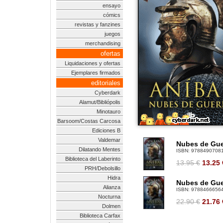
ensayo
cómics
revistas y fanzines
juegos
merchandising
ofertas
Liquidaciones y ofertas
Ejemplares firmados
editoriales
Cyberdark
Alamut/Bibliópolis
Minotauro
Barsoom/Costas Carcosa
Ediciones B
Valdemar
Nubes de Guer
Dilatando Mentes
ISBN:
9788490708
Biblioteca del Laberinto
13.95 €
13.25
PRH/Debolsillo
Hidra
Nubes de Guer
Alianza
ISBN:
9788466656
Nocturna
22.90 €
21.76
Dolmen
Biblioteca Carfax