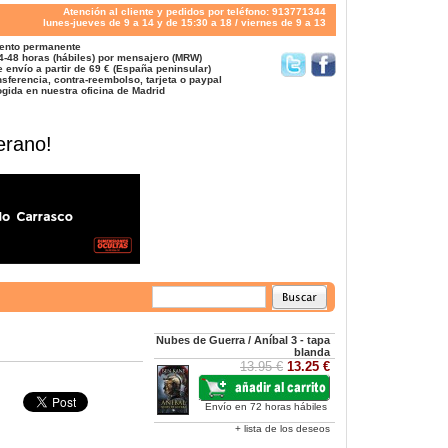
Atención al cliente y pedidos por teléfono: 913771344
lunes-jueves de 9 a 14 y de 15:30 a 18 / viernes de 9 a 13
ento permanente
4-48 horas (hábiles) por mensajero (MRW)
 envío a partir de 69 € (España peninsular)
sferencia, contra-reembolso, tarjeta o paypal
gida en nuestra oficina de Madrid
erano!
Nubes de Guerra / Aníbal 3 - tapa
blanda
13.95 €
13.25 €
Envío en 72 horas hábiles
+ lista de los deseos