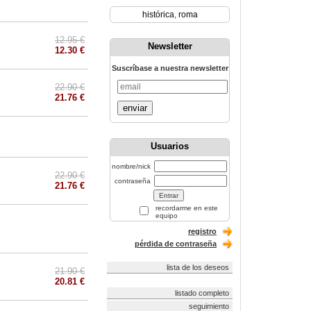
histórica
,
roma
12.95 €
Newsletter
12.30 €
Suscríbase a nuestra newsletter
22.90 €
21.76 €
enviar
Usuarios
nombre/nick
22.90 €
contraseña
21.76 €
recordarme en este
equipo
registro
pérdida de contraseña
lista de los deseos
21.90 €
20.81 €
listado completo
seguimiento