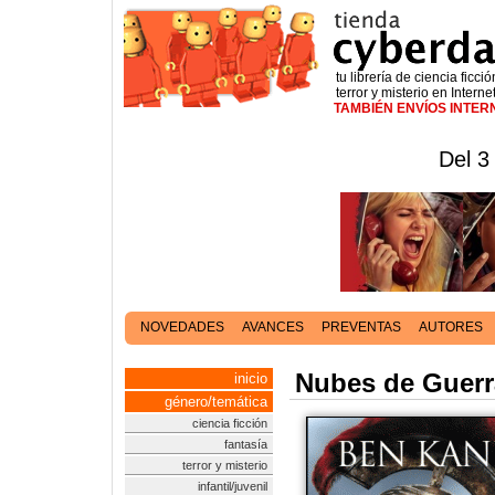
tu librería de ciencia ficció
terror y misterio en Interne
TAMBIÉN ENVÍOS INTE
Del 3
NOVEDADES
AVANCES
PREVENTAS
AUTORES
Nubes de Guerra
inicio
género/temática
ciencia ficción
fantasía
terror y misterio
infantil/juvenil