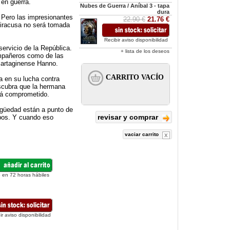
 en guerra.
Nubes de Guerra / Aníbal 3 - tapa
dura
 Pero las impresionantes
22.90 €
21.76 €
Siracusa no será tomada
Recibir aviso disponibilidad
servicio de la República.
+ lista de los deseos
ompañeros como de las
 cartaginense Hanno.
a en su lucha contra
scubra que la hermana
erá comprometido.
igüedad están a punto de
revisar y comprar
mpos. Y cuando eso
vaciar carrito
 en 72 horas hábiles
ir aviso disponibilidad