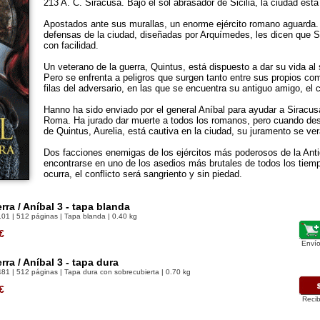
213 A. C. Siracusa. Bajo el sol abrasador de Sicilia, la ciudad está
Apostados ante sus murallas, un enorme ejército romano aguarda.
defensas de la ciudad, diseñadas por Arquímedes, les dicen que 
con facilidad.
Un veterano de la guerra, Quintus, está dispuesto a dar su vida al 
Pero se enfrenta a peligros que surgen tanto entre sus propios c
filas del adversario, en las que se encuentra su antiguo amigo, el
Hanno ha sido enviado por el general Aníbal para ayudar a Siracus
Roma. Ha jurado dar muerte a todos los romanos, pero cuando de
de Quintus, Aurelia, está cautiva en la ciudad, su juramento se v
Dos facciones enemigas de los ejércitos más poderosos de la Ant
encontrarse en uno de los asedios más brutales de todos los tie
ocurra, el conflicto será sangriento y sin piedad.
ra / Aníbal 3 - tapa blanda
101
| 512 páginas | Tapa blanda | 0.40 kg
€
Envío
ra / Aníbal 3 - tapa dura
481
| 512 páginas | Tapa dura con sobrecubierta | 0.70 kg
€
Recib