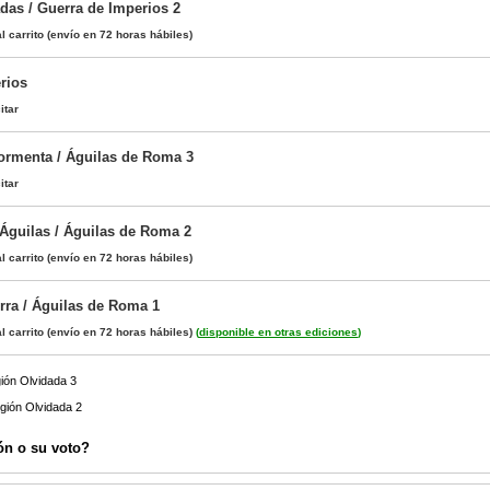
das / Guerra de Imperios 2
l carrito
(envío en 72 horas hábiles)
rios
itar
Tormenta / Águilas de Roma 3
itar
 Águilas / Águilas de Roma 2
l carrito
(envío en 72 horas hábiles)
rra / Águilas de Roma 1
l carrito
(envío en 72 horas hábiles)
(
disponible en otras ediciones
)
ión Olvidada 3
egión Olvidada 2
ón o su voto?