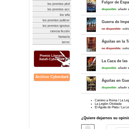
Fulgor de Espa
los premios pkd
los premios acc
disponible:
añadir a
los wfa
los premios pulitzer
Guerra de Impe
los premios ignotus
no disponible:
solic
ciencia ficción
fantasía
Águilas en la 
terror
no disponible:
solic
Premio Literario
Xatafi-Cyberdark
La Caza de las
disponible:
añadir a
Archivo Cyberdark
Águilas en Gue
disponible:
añadir a
Camino a Roma / La Leg
La Legión Olvidada
El Águila de Plata / La L
¿Quiere dejarnos su opini