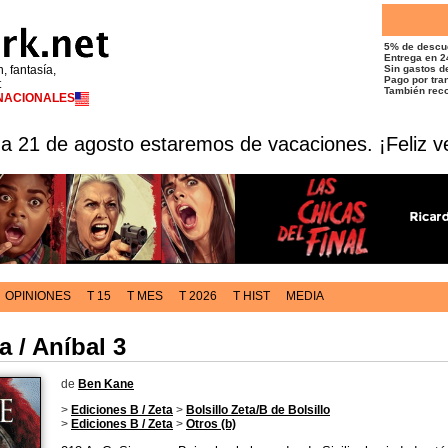
5% de descu
Entrega en 2
n, fantasía,
Sin gastos de
Pago por tran
t
También reco
RNACIONALES
 a 21 de agosto estaremos de vacaciones. ¡Feliz v
OPINIONES
T 15
T MES
T 2026
T HIST
MEDIA
 / Aníbal 3
de
Ben Kane
>
Ediciones B / Zeta
>
Bolsillo Zeta/B de Bolsillo
>
Ediciones B / Zeta
>
Otros (b)