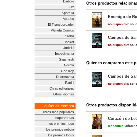
Diábolo
Otros productos relaciona
Oz
Sportula
Enemigo de Ro
Apache
no disponible:
solic
El Transbordador
Planeta Cómics
Insólita
Campos de Sang
Booket
no disponible:
solic
Umbriel
Impedimenta
Gigamesh
Quienes compraron este pr
Norma
Red Key
Campos de Sang
Duermevela
Panini
no disponible:
solic
Otras editoriales
Otros idiomas
Otros productos disponibl
guías de compra
libros más populares
superventas
Corazón de Leó
los premios hugo
disponible:
añadir a
los premios nebula
los premios locus