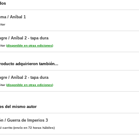
dos
ma / Aníbal 1
itar
re / Aníbal 2 - tapa dura
itar
(
disponible en otras ediciones
)
oducto adquirieron también...
re / Aníbal 2 - tapa dura
itar
(
disponible en otras ediciones
)
es del mismo autor
n / Guerra de Imperios 3
l carrito
(envío en 72 horas hábiles)