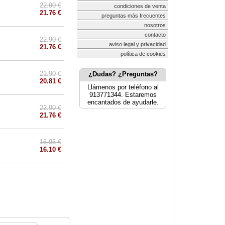
22.90 €
condiciones de venta
21.76 €
preguntas más frecuentes
nosotros
contacto
22.90 €
aviso legal y privacidad
21.76 €
política de cookies
21.90 €
¿Dudas? ¿Preguntas?
20.81 €
Llámenos por teléfono al
913771344. Estaremos
encantados de ayudarle.
22.90 €
21.76 €
16.95 €
16.10 €